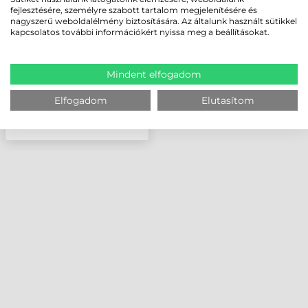
ÁLLOMÁS, USB-C, MT90
fejlesztésére, személyre szabott tartalom megjelenítésére és
nagyszerű weboldalélmény biztosítására. Az általunk használt sütikkel
kapcsolatos további információkért nyissa meg a beállításokat.
Mindent elfogadom
Elfogadom
Elutasítom