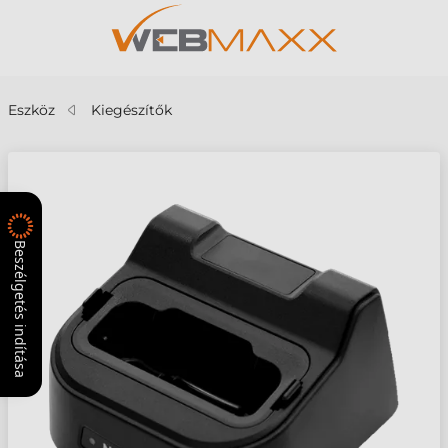
Eszköz
Kiegészítők
Beszélgetés indítása