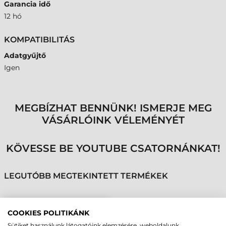
Garancia idő
12 hó
KOMPATIBILITÁS
Adatgyűjtő
Igen
MEGBÍZHAT BENNÜNK! ISMERJE MEG
VÁSÁRLÓINK VÉLEMÉNYÉT
KÖVESSE BE YOUTUBE CSATORNÁNKAT!
LEGUTÓBB MEGTEKINTETT TERMÉKEK
NEWLAND
COOKIES POLITIKÁNK
TÖLTŐ/DOKKOLÓ
Sütiket használunk látogatóink elemzésére, weboldalunk