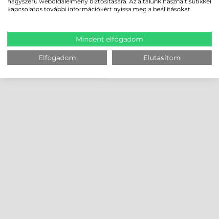
nagyszerű weboldalélmény biztosítására. Az általunk használt sütikkel
kapcsolatos további információkért nyissa meg a beállításokat.
Mindent elfogadom
Elfogadom
Elutasítom