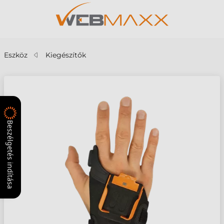
Eszköz
Kiegészítők
Beszélgetés indítása