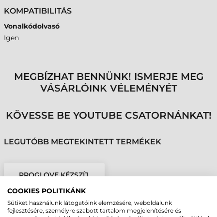
KOMPATIBILITÁS
Vonalkódolvasó
Igen
MEGBÍZHAT BENNÜNK! ISMERJE MEG
VÁSÁRLÓINK VÉLEMÉNYÉT
KÖVESSE BE YOUTUBE CSATORNÁNKAT!
LEGUTÓBB MEGTEKINTETT TERMÉKEK
PROGLOVE KÉZSZÍJ,
JOBB KEZES, 10
COOKIES POLITIKÁNK
DB/CSOMAG
Sütiket használunk látogatóink elemzésére, weboldalunk
fejlesztésére, személyre szabott tartalom megjelenítésére és