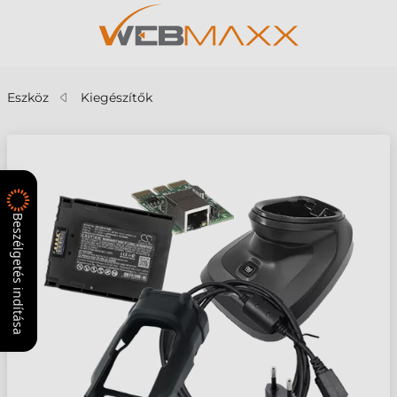
Eszköz
Kiegészítők
Beszélgetés indítása