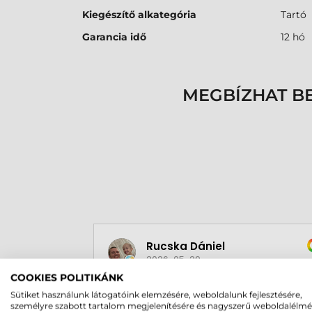
Kiegészítő alkategória
Tartó
Garancia idő
12 hó
MEGBÍZHAT B
Rucska Dániel
2026-05-29
COOKIES POLITIKÁNK
Sütiket használunk látogatóink elemzésére, weboldalunk fejlesztésére,
személyre szabott tartalom megjelenítésére és nagyszerű weboldalélm