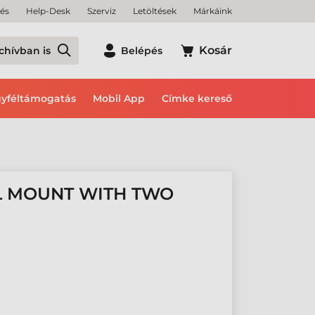
tés
Help-Desk
Szerviz
Letöltések
Márkáink
Kosár
chívban is
Belépés
yféltámogatás
Mobil App
Címke kereső
L MOUNT WITH TWO