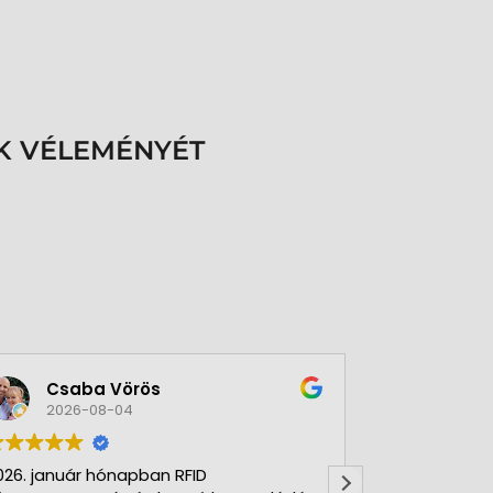
K VÉLEMÉNYÉT
Csaba Vörös
Éva 
2026-08-04
2026-
026. január hónapban RFID
Nagyon szer