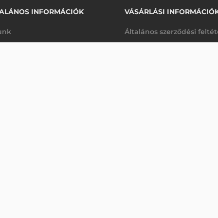
ALÁNOS INFORMÁCIÓK
VÁSÁRLÁSI INFORMÁCIÓ
unk
Általános szerződési felté
rhetőségek
Adatkezelési tájékoztató
 MOUNT WITH TWO ROUND PLATES
arancia
Szállítási és fizetési feltét
Érdeklődjön
K
Jogi nyilatkozat
káink
Elállás a szerződéstől
k végleges törlése
Utalásos fizetési lehetősé
p-Desk
Legyen viszonteladónk