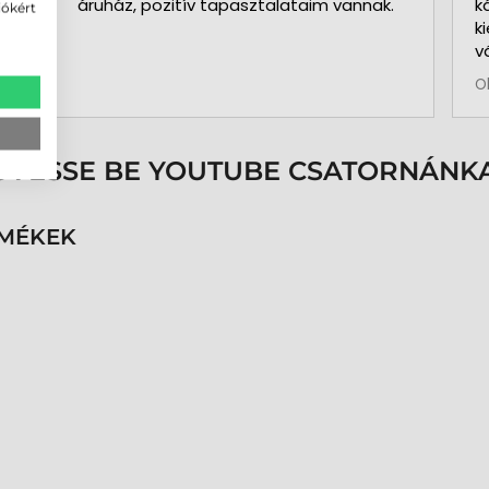
áruház, pozitív tapasztalataim vannak.
k
iókért
k
v
b
O
a
k
p
s
ÖVESSE BE YOUTUBE CSATORNÁNKA
é
h
n
RMÉKEK
v
k
k
p
K