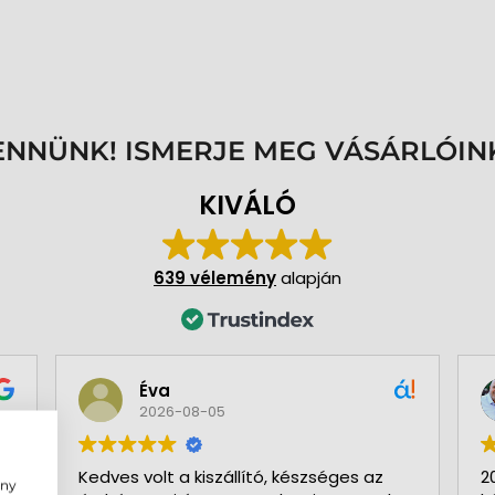
ENNÜNK! ISMERJE MEG VÁSÁRLÓIN
KIVÁLÓ
639 vélemény
alapján
Éva
2026-08-05
Kedves volt a kiszállító, készséges az
2
ény