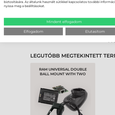
biztosítására. Az általunk használt sütikkel kapcsolatos további informác
nyissa meg a beállításokat.
Rendben volt a rendelésem
Olvass tovább
Mindent elfogadom
Elfogadom
Elutasítom
K
LEGUTÓBB MEGTEKINTETT TE
RAM UNIVERSAL DOUBLE
BALL MOUNT WITH TWO
ROUND PLATES