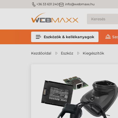
m_phone
m_email
+36 33 631 240
info@webmaxx.hu
Eszközök & kellékanyagok
Sz
Kezdőoldal
Eszköz
Kiegészítők