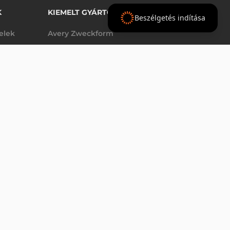
K
KIEMELT GYÁRTÓINK
Beszélgetés indítása
telek
Avery Zweckform
Datalogic
elek
Epson
AJÁNLAT
Godex
Tezeko
g
TSC
Zebra