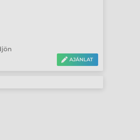
djön
AJÁNLAT