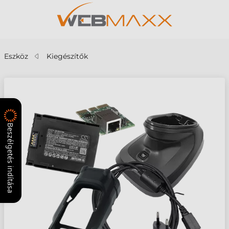
Eszköz
Kiegészítők
Beszélgetés indítása