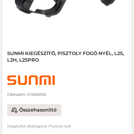
SUNMI KIEGÉSZÍTŐ, PISZTOLY FOGÓ NYÉL, L2S,
L2H, L2SPRO
Cikkszám:
C14000152
Összehasonlító
Kiegészítő alkategória: Pisztoly nyél