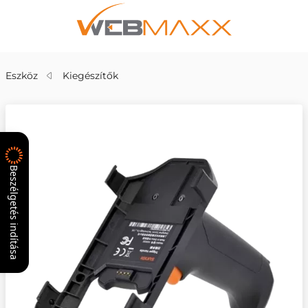
Eszköz
Kiegészítők
Beszélgetés indítása