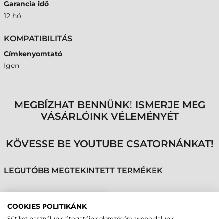
Garancia idő
12 hó
KOMPATIBILITÁS
Címkenyomtató
Igen
MEGBÍZHAT BENNÜNK! ISMERJE MEG
VÁSÁRLÓINK VÉLEMÉNYÉT
KÖVESSE BE YOUTUBE CSATORNÁNKAT!
LEGUTÓBB MEGTEKINTETT TERMÉKEK
TSC PRINTRONIX
COOKIES POLITIKÁNK
KIEGÉSZÍTŐ,
Sütiket használunk látogatóink elemzésére, weboldalunk