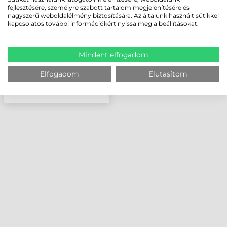
GUMIHENGER T82X6,
fejlesztésére, személyre szabott tartalom megjelenítésére és
T83X6
nagyszerű weboldalélmény biztosítására. Az általunk használt sütikkel
kapcsolatos további információkért nyissa meg a beállításokat.
Mindent elfogadom
Elfogadom
Elutasítom