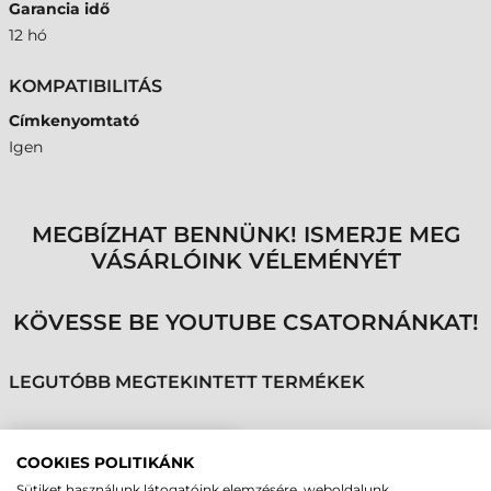
Garancia idő
12 hó
KOMPATIBILITÁS
Címkenyomtató
Igen
MEGBÍZHAT BENNÜNK! ISMERJE MEG
VÁSÁRLÓINK VÉLEMÉNYÉT
KÖVESSE BE YOUTUBE CSATORNÁNKAT!
LEGUTÓBB MEGTEKINTETT TERMÉKEK
TSC PRINTRONIX
COOKIES POLITIKÁNK
NYOMTATÓFEJ, T8306,
Sütiket használunk látogatóink elemzésére, weboldalunk