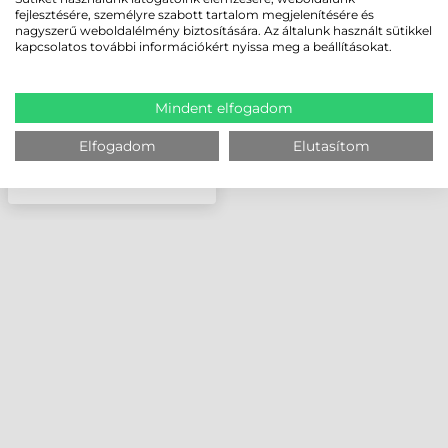
12 DOTS/MM (300DPI)
fejlesztésére, személyre szabott tartalom megjelenítésére és
nagyszerű weboldalélmény biztosítására. Az általunk használt sütikkel
kapcsolatos további információkért nyissa meg a beállításokat.
Mindent elfogadom
Elfogadom
Elutasítom