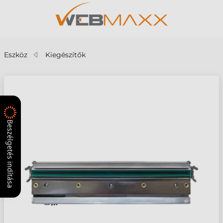
Eszköz
Kiegészítők
Beszélgetés indítása