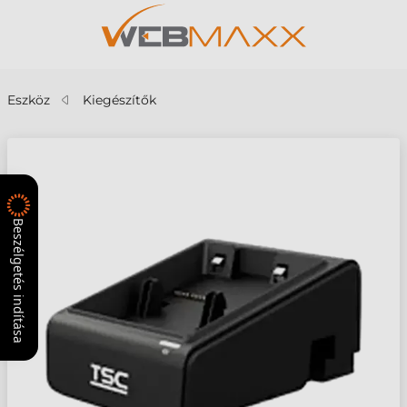
Eszköz
Kiegészítők
Beszélgetés indítása