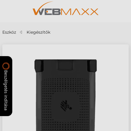
Eszköz
Kiegészítők
Beszélgetés indítása