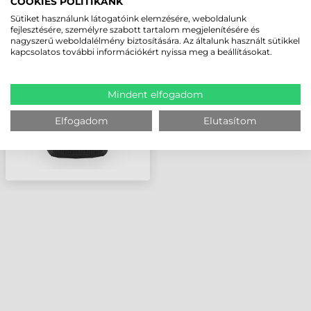
COOKIES POLITIKÁNK
ZEBRA AKKUMULÁTOR,
Sütiket használunk látogatóink elemzésére, weboldalunk
EXTENDED, TC53/TC58,
fejlesztésére, személyre szabott tartalom megjelenítésére és
nagyszerű weboldalélmény biztosítására. Az általunk használt sütikkel
FR55, 6600 MAH
kapcsolatos további információkért nyissa meg a beállításokat.
Mindent elfogadom
Elfogadom
Elutasítom