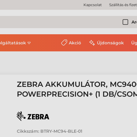
Kapcsolat
Szállítás és fize
Ar
olgáltatások
Akció
Újdonságok
Üg
ZEBRA AKKUMULÁTOR, MC9400
POWERPRECISION+ (1 DB/CSO
Cikkszám:
BTRY-MC94-BLE-01