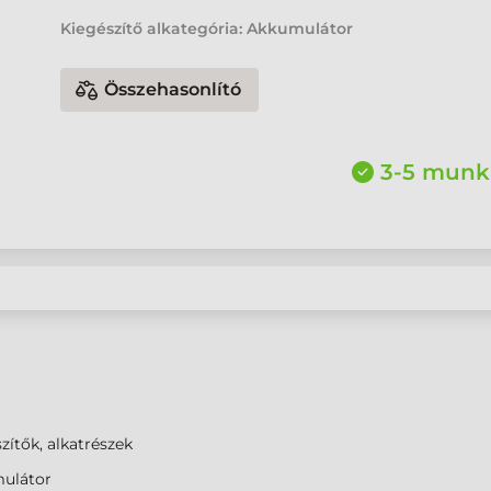
Kiegészítő alkategória: Akkumulátor
Összehasonlító
3-5 munk
zítők, alkatrészek
ulátor