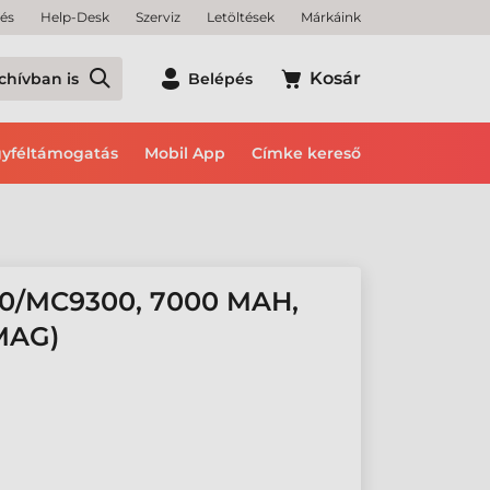
tés
Help-Desk
Szerviz
Letöltések
Márkáink
Kosár
chívban is
Belépés
yféltámogatás
Mobil App
Címke kereső
/MC9300, 7000 MAH,
MAG)