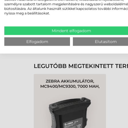
személyre szabott tartalom megjelenítésére és nagyszerű weboldalélm
biztosítására. Az általunk használt sütikkel kapcsolatos további informác
nyissa meg a beállításokat.
Rendben volt a rendelésem
Olvass tovább
Mindent elfogadom
Elfogadom
Elutasítom
K
LEGUTÓBB MEGTEKINTETT TE
ZEBRA AKKUMULÁTOR,
MC9400/MC9300, 7000 MAH,
POWERPRECISION+ (1
DB/CSOMAG)