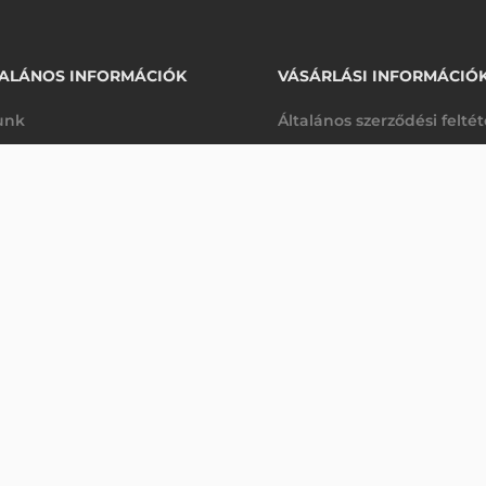
ALÁNOS INFORMÁCIÓK
VÁSÁRLÁSI INFORMÁCIÓ
unk
Általános szerződési felté
rhetőségek
Adatkezelési tájékoztató
MC9300, 7000 MAH, POWERPRECISION+ (1 DB/CSOM
arancia
Szállítási és fizetési feltét
3-5 munkanap
K
Jogi nyilatkozat
káink
Elállás a szerződéstől
k végleges törlése
Utalásos fizetési lehetősé
p-Desk
Legyen viszonteladónk