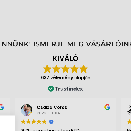
ENNÜNK! ISMERJE MEG VÁSÁRLÓIN
KIVÁLÓ
637 vélemény
alapján
Csaba Vörös
2026-08-04
2026. január hónapban RFID
N