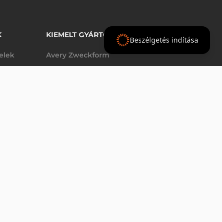
K
KIEMELT GYÁRTÓINK
Beszélgetés indítása
telek
Avery Zweckform
Datalogic
AG)
elek
Epson
AJÁNLAT
Godex
Tezeko
g
TSC
Zebra