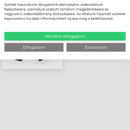
ZEBRA AKKUMULÁTOR,
Sütiket használunk látogatóink elemzésére, weboldalunk
R12, 3100 MAH
fejlesztésére, személyre szabott tartalom megjelenítésére és
nagyszerű weboldalélmény biztosítására. Az általunk használt sütikkel
kapcsolatos további információkért nyissa meg a beállításokat.
Mindent elfogadom
Elfogadom
Elutasítom