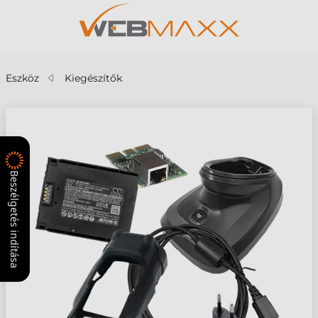
Eszköz
Kiegészítők
Beszélgetés indítása