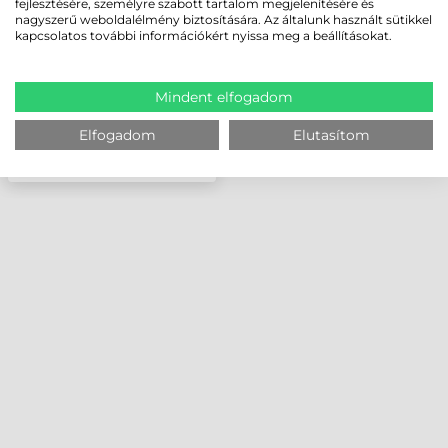
fejlesztésére, személyre szabott tartalom megjelenítésére és
nagyszerű weboldalélmény biztosítására. Az általunk használt sütikkel
kapcsolatos további információkért nyissa meg a beállításokat.
Mindent elfogadom
Elfogadom
Elutasítom