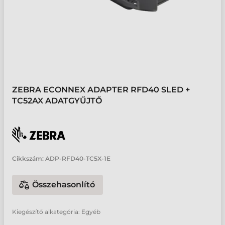
ZEBRA ECONNEX ADAPTER RFD40 SLED +
TC52AX ADATGYŰJTŐ
Cikkszám:
ADP-RFD40-TC5X-1E
Összehasonlító
Kiegészítő alkategória: Egyéb