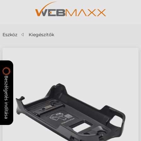
Eszköz
Kiegészítők
Beszélgetés indítása