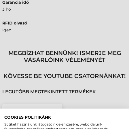
Garancia idő
3 hó
RFID olvasó
Igen
MEGBÍZHAT BENNÜNK! ISMERJE MEG
VÁSÁRLÓINK VÉLEMÉNYÉT
KÖVESSE BE YOUTUBE CSATORNÁNKAT!
LEGUTÓBB MEGTEKINTETT TERMÉKEK
ZEBRA ECONNEX
ADAPTER RFD40 SLED
COOKIES POLITIKÁNK
+ TC52AX ADATGYŰJTŐ
Sütiket használunk látogatóink elemzésére, weboldalunk
fejlesztésére, személyre szabott tartalom megjelenítésére és