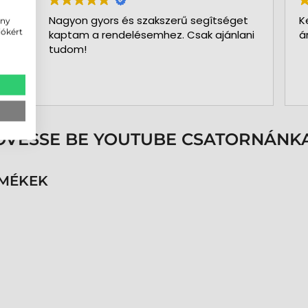
Nagyon gyors és szakszerű segîtséget
K
ény
iókért
kaptam a rendelésemhez. Csak ajánlani
á
tudom!
ÖVESSE BE YOUTUBE CSATORNÁNKA
RMÉKEK