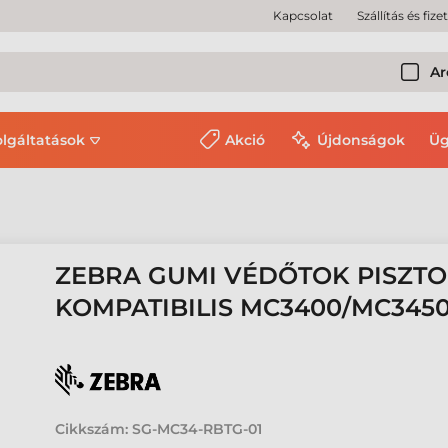
Kapcsolat
Szállítás és fize
Ar
olgáltatások
Akció
Újdonságok
Üg
ZEBRA GUMI VÉDŐTOK PISZTO
KOMPATIBILIS MC3400/MC345
Cikkszám:
SG-MC34-RBTG-01