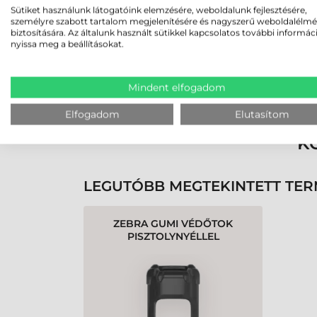
Sütiket használunk látogatóink elemzésére, weboldalunk fejlesztésére,
személyre szabott tartalom megjelenítésére és nagyszerű weboldalélm
biztosítására. Az általunk használt sütikkel kapcsolatos további informác
nyissa meg a beállításokat.
Rendben volt a rendelésem
Olvass tovább
Mindent elfogadom
Elfogadom
Elutasítom
K
LEGUTÓBB MEGTEKINTETT TE
ZEBRA GUMI VÉDŐTOK
PISZTOLYNYÉLLEL
KOMPATIBILIS
MC3400/MC3450
ADATGYŰJTŐHÖZ