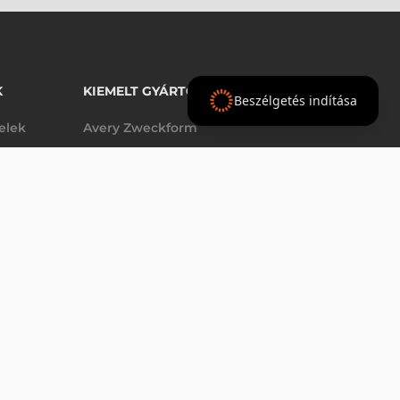
K
KIEMELT GYÁRTÓINK
Beszélgetés indítása
telek
Avery Zweckform
Datalogic
elek
Epson
VÁSÁRLÁS
db
Godex
Tezeko
g
TSC
Zebra