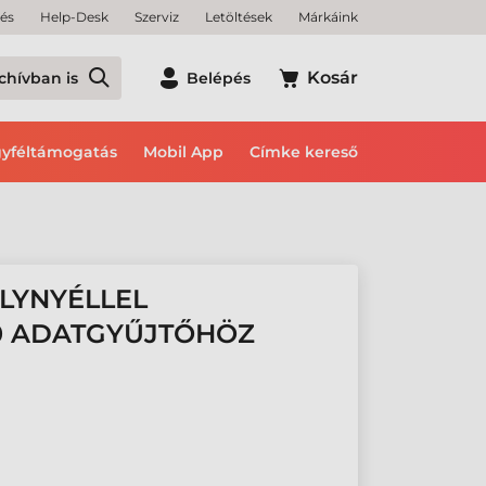
tés
Help-Desk
Szerviz
Letöltések
Márkáink
Kosár
chívban is
Belépés
yféltámogatás
Mobil App
Címke kereső
LYNYÉLLEL
0 ADATGYŰJTŐHÖZ