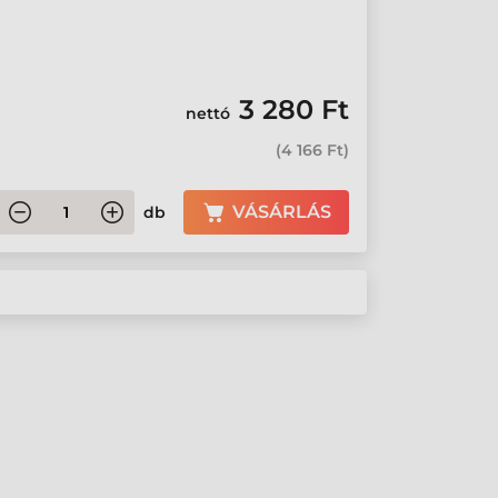
3 280 Ft
nettó
(
4 166 Ft
)
VÁSÁRLÁS
db