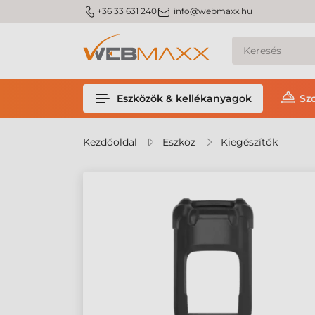
m_phone
m_email
+36 33 631 240
info@webmaxx.hu
Eszközök & kellékanyagok
Sz
Kezdőoldal
Eszköz
Kiegészítők