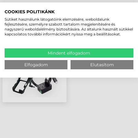
LEGUTÓBB MEGTEKINTETT TERMÉKEK
COOKIES POLITIKÁNK
Sütiket használunk látogatóink elemzésére, weboldalunk
fejlesztésére, személyre szabott tartalom megjelenítésére és
nagyszerű weboldalélmény biztosítására. Az általunk használt sütikkel
ZEBRA KIEGÉSZÍTŐ,
kapcsolatos további információkért nyissa meg a beállításokat.
802.11AC WI-FI
INTERFÉSZ, ZT231, ZT510,
ZT610, ZT610R, ZT620
Mindent elfogadom
Elfogadom
Elutasítom