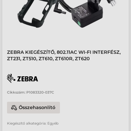
ZEBRA KIEGÉSZÍTŐ, 802.11AC WI-FI INTERFÉSZ,
ZT231, ZT510, ZT610, ZT610R, ZT620
Cikkszám:
P1083320-037C
Összehasonlító
Kiegészítő alkategória: Egyéb