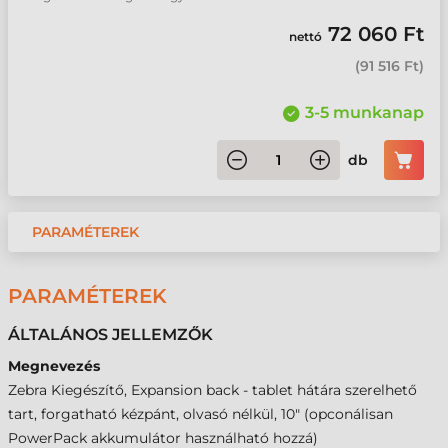
72 060 Ft
nettó
(
91 516 Ft
)
3-5 munkanap
db
PARAMÉTEREK
PARAMÉTEREK
ÁLTALÁNOS JELLEMZŐK
Megnevezés
Zebra Kiegészítő, Expansion back - tablet hátára szerelhető
tart, forgatható kézpánt, olvasó nélkül, 10" (opconálisan
PowerPack akkumulátor használható hozzá)