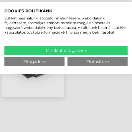
LEGUTÓBB MEGTEKINTETT TERMÉKEK
COOKIES POLITIKÁNK
Sütiket használunk látogatóink elemzésére, weboldalunk
fejlesztésére, személyre szabott tartalom megjelenítésére és
nagyszerű weboldalélmény biztosítására. Az általunk használt sütikkel
ZEBRA KIEGÉSZÍTŐ,
kapcsolatos további információkért nyissa meg a beállításokat.
EXPANSION BACK - ET51,
ET56 TABLET HÁTÁRA
SZERELHETŐ TART,
FORGATHATÓ KÉZPÁNT,
Mindent elfogadom
OLVASÓ NÉLKÜL, 10"
Elfogadom
Elutasítom