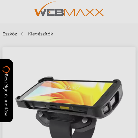
Eszköz
Kiegészítők
Beszélgetés indítása