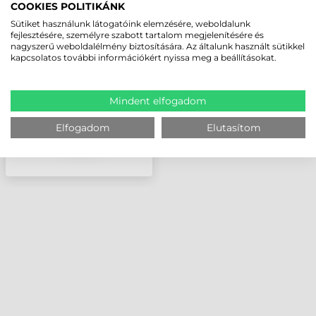
COOKIES POLITIKÁNK
ZEBRA KIEGÉSZÍTŐ,
FORGATHATÓ TOK
Sütiket használunk látogatóink elemzésére, weboldalunk
fejlesztésére, személyre szabott tartalom megjelenítésére és
CSUKLÓRA TC22/TC27
nagyszerű weboldalélmény biztosítására. Az általunk használt sütikkel
ADATGYŰJTŐKHÖZ
kapcsolatos további információkért nyissa meg a beállításokat.
(NAGY PÁNTOT
TARTALMAZ)
Mindent elfogadom
Elfogadom
Elutasítom