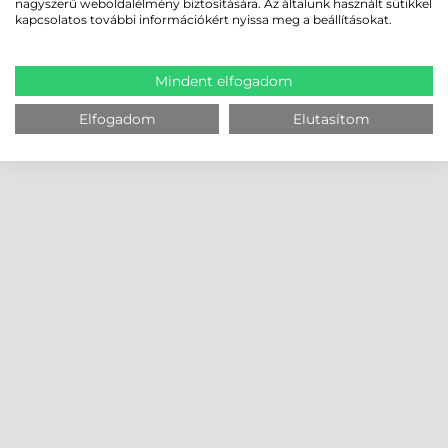
nagyszerű weboldalélmény biztosítására. Az általunk használt sütikkel
kapcsolatos további információkért nyissa meg a beállításokat.
Mindent elfogadom
Elfogadom
Elutasítom