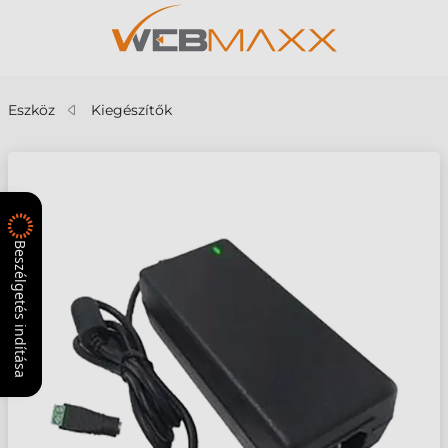
Eszköz
Kiegészítők
Beszélgetés indítása