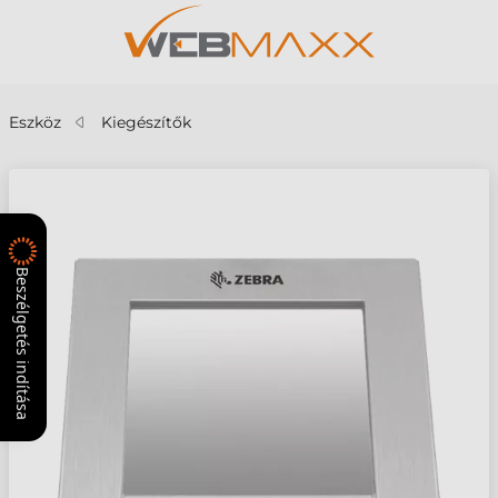
Eszköz
Kiegészítők
Beszélgetés indítása