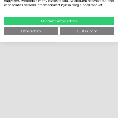
nagyszerű weboldalélmény biztosítására. Az általunk használt sütikkel
kapcsolatos további információkért nyissa meg a beállításokat.
Mindent elfogadom
Elfogadom
Elutasítom