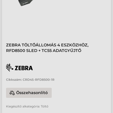
ZEBRA TÖLTŐÁLLOMÁS 4 ESZKÖZHÖZ,
RFD8500 SLED + TC55 ADATGYŰJTŐ
Cikkszám:
CRD4S-RFD8500-1R
Összehasonlító
Kiegészítő alkategória: Töltő