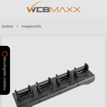
Eszköz
Kiegészítők
Beszélgetés indítása