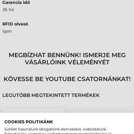
Garancia idő
36 hó
RFID olvasó
Igen
MEGBÍZHAT BENNÜNK! ISMERJE MEG
VÁSÁRLÓINK VÉLEMÉNYÉT
KÖVESSE BE YOUTUBE CSATORNÁNKAT!
LEGUTÓBB MEGTEKINTETT TERMÉKEK
ZEBRA TÖLTŐÁLLOMÁS
4 ESZKÖZHÖZ,
COOKIES POLITIKÁNK
RFD8500 SLED + TC55
Sütiket használunk látogatóink elemzésére, weboldalunk
ADATGYŰJTŐ
fejlesztésére, személyre szabott tartalom megjelenítésére és