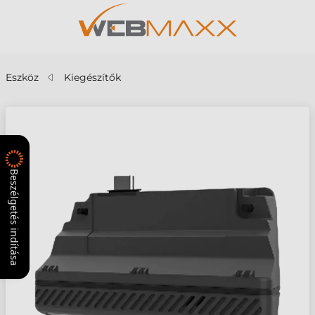
Eszköz
Kiegészítők
Beszélgetés indítása