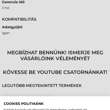
Garancia idő
3 hó
KOMPATIBILITÁS
Adatgyűjtő
Igen
MEGBÍZHAT BENNÜNK! ISMERJE MEG
VÁSÁRLÓINK VÉLEMÉNYÉT
KÖVESSE BE YOUTUBE CSATORNÁNKAT!
LEGUTÓBB MEGTEKINTETT TERMÉKEK
ZEBRA Z-FLEX OLVASÓ,
COOKIES POLITIKÁNK
KC50 POS
Sütiket használunk látogatóink elemzésére, weboldalunk