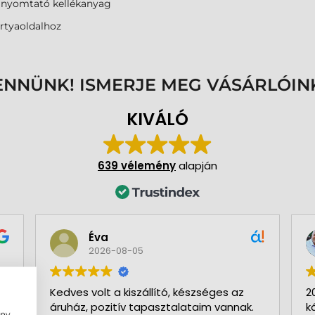
anyomtató kellékanyag
rtyaoldalhoz
ENNÜNK! ISMERJE MEG VÁSÁRLÓIN
KIVÁLÓ
639 vélemény
alapján
Éva
2026-08-05
Kedves volt a kiszállító, készséges az
2
áruház, pozitív tapasztalataim vannak.
k
ény