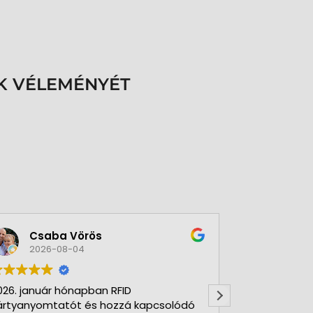
K VÉLEMÉNYÉT
Csaba Vörös
Éva 
2026-08-04
2026-
026. január hónapban RFID
Nagyon szer
ártyanyomtatót és hozzá kapcsolódó
Kft-t. Gyorsa