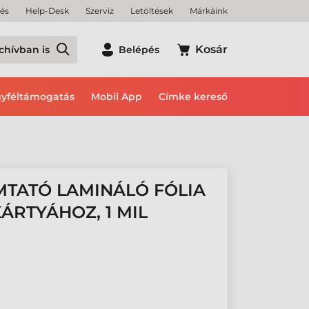
tés
Help-Desk
Szerviz
Letöltések
Márkáink
Kosár
chívban is
Belépés
yféltámogatás
Mobil App
Címke kereső
MTATÓ LAMINÁLÓ FÓLIA
KÁRTYÁHOZ, 1 MIL