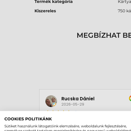
Termék kategória
Kárty
Kiszereles
750 ká
MEGBÍZHAT B
Rucska Dániel
2026-05-29
COOKIES POLITIKÁNK
Sütiket használunk látogatóink elemzésére, weboldalunk fejlesztésére,
személyre szabott tartalom megjelenítésére és nagyszerű weboldalélm