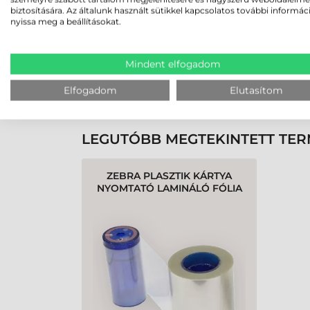
biztosítására. Az általunk használt sütikkel kapcsolatos további informác
nyissa meg a beállításokat.
Rendben volt a rendelésem
Olvass tovább
Mindent elfogadom
Elfogadom
Elutasítom
K
LEGUTÓBB MEGTEKINTETT TE
ZEBRA PLASZTIK KÁRTYA
NYOMTATÓ LAMINÁLÓ FÓLIA
ZXP7 - 750 OLDAL, ELSŐ,
CHIPKÁRTYÁHOZ, 1 MIL