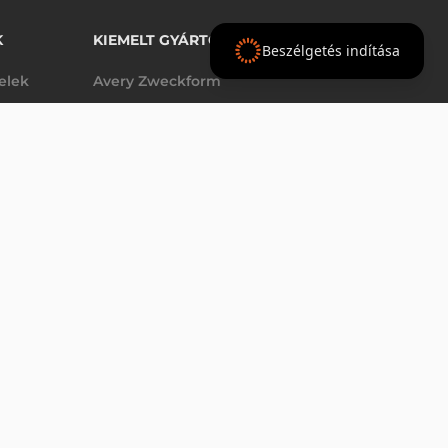
K
KIEMELT GYÁRTÓINK
Beszélgetés indítása
telek
Avery Zweckform
Datalogic
elek
Epson
VÁSÁRLÁS
db
Godex
Tezeko
g
TSC
Zebra