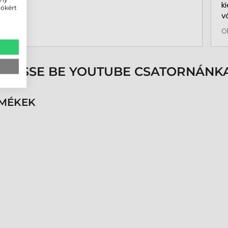
k
iókért
v
b
O
a
k
p
s
ÖVESSE BE YOUTUBE CSATORNÁNKA
é
h
n
RMÉKEK
v
k
k
p
K