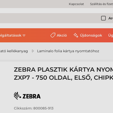
Kapcsolat
Szállítás és fize
Ar
olgáltatások
Akció
Újdonságok
Üg
ató kellékanyag
Laminalo folia kártya nyomtatóhoz
ZEBRA PLASZTIK KÁRTYA NYO
ZXP7 - 750 OLDAL, ELSŐ, CHIP
Cikkszám:
800085-913