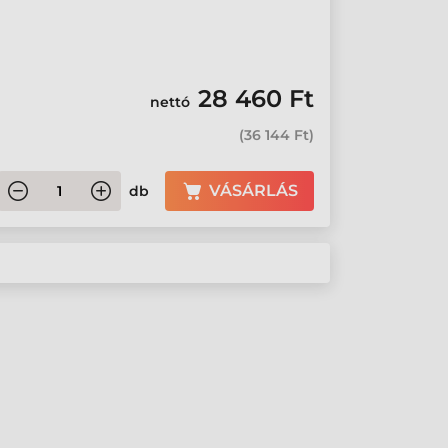
28 460 Ft
nettó
(
36 144 Ft
)
VÁSÁRLÁS
db