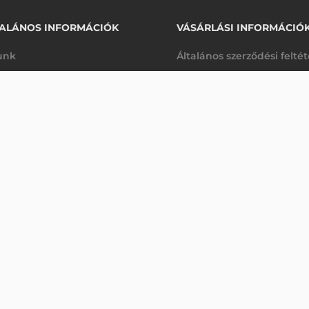
ALÁNOS INFORMÁCIÓK
VÁSÁRLÁSI INFORMÁCIÓ
unk
Általános szerződési felté
rhetőségek
Adatkezelési tájékoztató
28 460 Ft
ZEBRA PLASZTIK KÁRTYA NYOMTATÓ LAMINÁLÓ FÓLIA ZXP7 - 750 OLDAL, ELSŐ, CHIPKÁRTYÁHOZ, 1 MIL
nettó
arancia
Szállítási és fizetési feltét
sre
(
36 144 Ft
)
K
Jogi nyilatkozat
káink
Elállás a szerződéstől
k végleges törlése
Utalásos fizetési lehetősé
p-Desk
Legyen viszonteladónk