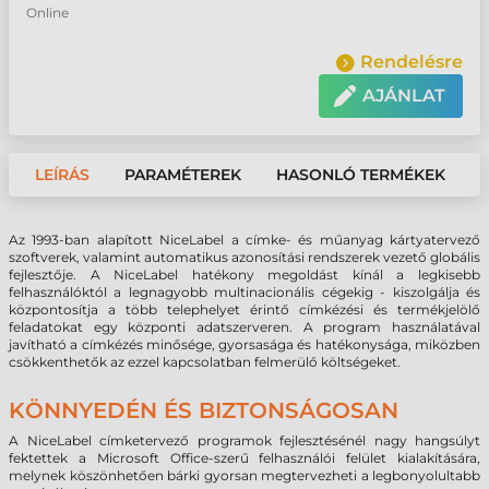
Online
Rendelésre
AJÁNLAT
LEÍRÁS
PARAMÉTEREK
HASONLÓ TERMÉKEK
Az 1993-ban alapított NiceLabel a címke- és műanyag kártyatervező
szoftverek, valamint automatikus azonosítási rendszerek vezető globális
fejlesztője. A NiceLabel hatékony megoldást kínál a legkisebb
felhasználóktól a legnagyobb multinacionális cégekig - kiszolgálja és
központosítja a több telephelyet érintő címkézési és termékjelölő
feladatokat egy központi adatszerveren. A program használatával
javítható a címkézés minősége, gyorsasága és hatékonysága, miközben
csökkenthetők az ezzel kapcsolatban felmerülő költségeket.
KÖNNYEDÉN ÉS BIZTONSÁGOSAN
A NiceLabel címketervező programok fejlesztésénél nagy hangsúlyt
fektettek a Microsoft Office-szerű felhasználói felület kialakítására,
melynek köszönhetően bárki gyorsan megtervezheti a legbonyolultabb