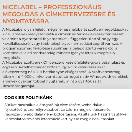
NICELABEL – PROFESSZIONÁLIS
MEGOLDÁS A CÍMKETERVEZÉSRE ÉS
NYOMTATÁSRA
A NiceLabel olyan fejlett, mégis felhasználóbarát szoftvermegoldásokat
kínál, amelyek leegyszerűsítik a címkék és termékjelölések tervezését,
valamint a nyomtatási folyamatokat – függetlenül attól, hogy egy
kisvállalkozásról vagy több telephelyes nemzetközi cégről van szó. A
programcsomag felépítése rugalmas: a belépő szintű verzióktól a
komplex vállalati rendszerekig minden igényre létezik megfelelő
megoldás.
A NiceLabel szoftverek Office-szerű kezelőfelülete gyors betanulást és
egyszerű kezelhetőséget biztosít, így a címketervezés akár
előképzettség nélkül is hatékonyan elvégezhető. A szoftvercsomag
több mint 4.000 címkenyomtatót támogat natív Windows driverekkel,
amelyek gyakran többet nyújtanak, mint a gyártók saját
illesztőprogramjai.
Legyen szó egyszerű vonalkódos címkékről vagy összetettebb ipari
címketervekről, a NiceLabel biztosítja a szükséges eszközöket a gyors,
COOKIES POLITIKÁNK
pontos és megbízható munkavégzéshez. Támogatja a különféle
Sütiket használunk látogatóink elemzésére, weboldalunk
adatforrások használatát, a grafikus elemek beillesztését, valamint az
fejlesztésére, személyre szabott tartalom megjelenítésére és
iparági szabványoknak megfelelő címkék létrehozását. A szoftver több
nagyszerű weboldalélmény biztosítására. Az általunk használt sütikkel
változatban is elérhető, így minden vállalat megtalálhatja a számára
kapcsolatos további információkért nyissa meg a beállításokat.
leginkább megfelelő csomagot.