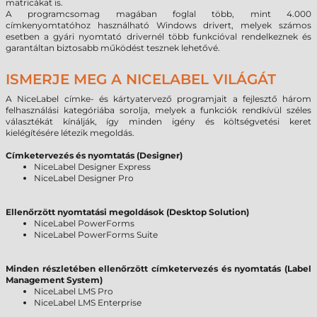
matricákat is.
A programcsomag magában foglal több, mint 4.000
címkenyomtatóhoz használható Windows drivert, melyek számos
esetben a gyári nyomtató drivernél több funkcióval rendelkeznek és
garantáltan biztosabb működést tesznek lehetővé.
ISMERJE MEG A NICELABEL VILÁGÁT
A NiceLabel címke- és kártyatervező programjait a fejlesztő három
felhasználási kategóriába sorolja, melyek a funkciók rendkívül széles
választékát kínálják, így minden igény és költségvetési keret
kielégítésére létezik megoldás.
Címketervezés és nyomtatás (Designer)
NiceLabel Designer Express
NiceLabel Designer Pro
Ellenőrzött nyomtatási megoldások (Desktop Solution)
NiceLabel PowerForms
NiceLabel PowerForms Suite
Minden részletében ellenőrzött címketervezés és nyomtatás (Label
Management System)
NiceLabel LMS Pro
NiceLabel LMS Enterprise