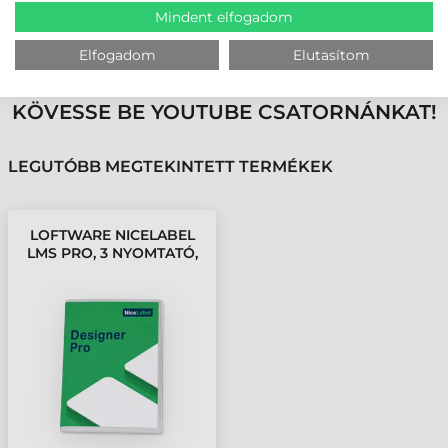
Mindent elfogadom
MEGBÍZHAT BENNÜNK! ISMERJE MEG
VÁSÁRLÓINK VÉLEMÉNYÉT
Elfogadom
Elutasítom
KÖVESSE BE YOUTUBE CSATORNÁNKAT!
LEGUTÓBB MEGTEKINTETT TERMÉKEK
LOFTWARE NICELABEL
LMS PRO, 3 NYOMTATÓ,
1 ÉV ELŐFIZETÉS