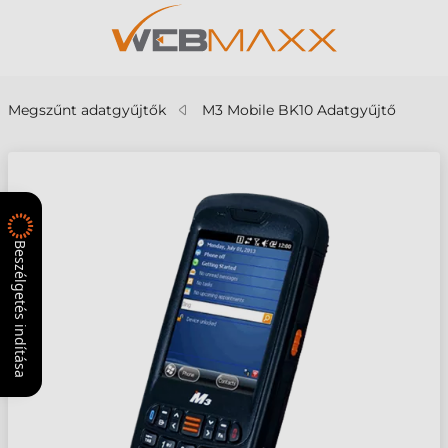
Megszűnt adatgyűjtők
M3 Mobile BK10 Adatgyűjtő
Beszélgetés indítása