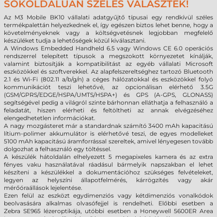
SOKOLDALÚAN SZÉLES VÁLASZTÉK!
Az M3 Mobile BK10 vállalati adatgyűjtő típusai egy rendkívül széles
termékpalettán helyezkednek el, így egészen biztos lehet benne, hogy a
követelményeknek vagy a költségvetésnek legjobban megfelelő
készüléket tudja a lehetőségek közül kiválasztani.
A Windows Embedded Handheld 6.5 vagy Windows CE 6.0 operációs
rendszerrel telepített típusok a megszokott környezetet kínálják,
valamint biztosítják a kompatibilitást az egyéb vállalati Microsoft
eszközökkel és szoftverekkel. Az alapfelszereltséghez tartozó Bluetooth
2.1 és Wi-Fi (802.11 a/b/g/n) a céges hálózatokkal és eszközökkel folyó
kommunikációt teszi lehetővé, az opcionálisan elérhető 3.5G
(GSM/GPRS/EDGE/HSPA/UMTS/HSPA+) és GPS (A-GPS, GLONASS)
segítségével pedig a világról szinte bárhonnan elláthatja a felhasználó a
feladatát, hiszen elérheti és feltöltheti az annak elvégzéséhez
elengedhetetlen információkat.
A nagy mozgásteret már a standardnak számító 3400 mAh kapacitású
lítium-polimer akkumulátor is elérhetővé teszi, de egyes modelleket
5100 mAh kapacitású áramforrással szereltek, amivel lényegesen tovább
dolgozhat a felhasználó egy töltéssel.
A készülék hátoldalán elhelyezett 5 megapixeles kamera és az extra
fényes vaku használatával ráadásul bármelyik napszakban el lehet
készíteni a készülékkel a dokumentációhoz szükséges felvételeket,
legyen az helyszíni állapotfelmérés, kárrögzítés vagy akár
mérőóraállások lejelentése.
Ezen felül az eszközt egydimenziós vagy kétdimenziós vonalkódok
beolvasására alkalmas olvasófejjel is rendelheti. Előbbi esetben a
Zebra SE965 lézeroptikája, utóbbi esetben a Honeywell 5600ER Area