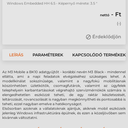
Windows Embedded HH 6.5 • Képernyő mérete: 3.5 "
- Ft
nettó
(
-
)
Érdeklődjön
LEÍRÁS
PARAMÉTEREK
KAPCSOLÓDÓ TERMÉKEK
Az M3 Mobile a BK10 adatgyűjtőt - korábbi nevén M3 Black - mindennel
ellátta, ami a napi feladatok elvégzéséhez szükséges lehet. A
modellkínálat sokszínűsége, valamint a nagyfokú mobilitásnak
köszönhetően üzletkötők, csomagfutárok, valamint az ügyfelek
telephelyein karbantartásokat végrehajtó szervizmérnökök számára is
elengedhetetlen eszközzé teheti, de egy raktár készletezését,
leltározását, rovancsolását is nagyban megkönnyítheti és pontosabbá is
teheti, ezzel nagyban emelve a hatékonyságot.
Elsősorban azoknak a vállalatoknak ajánljuk, akiknek mobil eszközeik
jelenleg Windows infrastruktúrára épülnek, és ezen a közeljövőben sem
kívánnak változtatni.