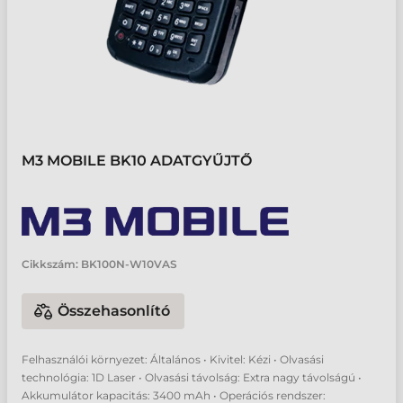
M3 MOBILE BK10 ADATGYŰJTŐ
Cikkszám:
BK100N-W10VAS
Összehasonlító
Felhasználói környezet: Általános • Kivitel: Kézi • Olvasási
technológia: 1D Laser • Olvasási távolság: Extra nagy távolságú •
Akkumulátor kapacitás: 3400 mAh • Operációs rendszer: