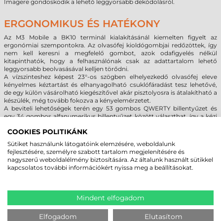
Imagere gondoskodik a lehető leggyorsabb dekódolásról.
ERGONOMIKUS ÉS HATÉKONY
Az M3 Mobile a BK10 terminál kialakításánál kiemelten figyelt az
ergonómiai szempontokra. Az olvasófej kioldógombjai redőzöttek, így
nem kell keresni a megfelelő gombot, azok odafigyelés nélkül
kitapinthatók, hogy a felhasználónak csak az adattartalom lehető
leggyorsabb beolvasásával kelljen törődni.
A vízszinteshez képest 23°-os szögben elhelyezkedő olvasófej eleve
kényelmes kéztartást és elhanyagolható csuklófáradást tesz lehetővé,
de egy külön vásárolható kiegészítővel akár pisztolyosra is átalakítható a
készülék, még tovább fokozva a kényelemérzetet.
A beviteli lehetőségek terén egy 53 gombos QWERTY billentyűzet és
egy 34 gombos alfanumerikus billentyűzet között választhat, így a kézi
adatrögzítésnél is az Ön számára hatékonyabb megoldás mellett teheti
COOKIES POLITIKÁNK
le a voksát.
Sütiket használunk látogatóink elemzésére, weboldalunk
fejlesztésére, személyre szabott tartalom megjelenítésére és
nagyszerű weboldalélmény biztosítására. Az általunk használt sütikkel
MEGBÍZHAT BENNÜNK! ISMERJE MEG
kapcsolatos további információkért nyissa meg a beállításokat.
VÁSÁRLÓINK VÉLEMÉNYÉT
Mindent elfogadom
KÖVESSE BE YOUTUBE CSATORNÁNKAT!
Elfogadom
Elutasítom