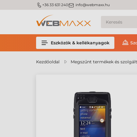
m_phone
m_email
+36 33 631 240
info@webmaxx.hu
Eszközök & kellékanyagok
Sz
Kezdőoldal
Megszűnt termékek és szolgál