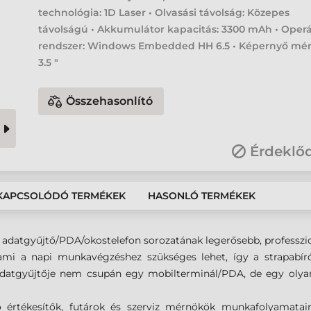
technológia: 1D Laser • Olvasási távolság: Közepes
távolságú • Akkumulátor kapacitás: 3300 mAh • Operá
rendszer: Windows Embedded HH 6.5 • Képernyő mér
3.5 "
Összehasonlító
Érdeklő
KAPCSOLÓDÓ TERMÉKEK
HASONLÓ TERMÉKEK
ánt adatgyűjtő/PDA/okostelefon sorozatának legerősebb, professzi
 ami a napi munkavégzéshez szükséges lehet, így a strapabír
adatgyűjtője nem csupán egy mobilterminál/PDA, de egy olyan
áró értékesítők, futárok és szerviz mérnökök munkafolyamatain