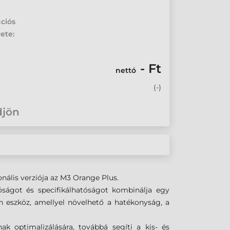
ciós
ete:
- Ft
nettó
(
-
)
djön
onális verziója az M3 Orange Plus.
óságot és specifikálhatóságot kombinálja egy
 eszköz, amellyel növelhető a hatékonyság, a
ak optimalizálására, továbbá segíti a kis- és