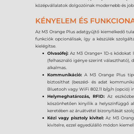
középvállalatok dolgozóinak modernebb és jo
KÉNYELEM ÉS FUNKCIONA
Az M3 Orange Plus adatgyűjtő kiemelkedő tulaj
funkciók opcionálisak, így a készülék szolgá
kielégítse.
Olvasófej:
Az M3 Orange+ 1D-s kódokat lé
(felhasználó igénye szerint választható)
alkalmas.
Kommunikáció:
A M3 Orange Plus típ
biztosíthat (beszéd- és adat kommuniká
Bluetooh vagy WiFi 802.11 b/g/n (opció) in
Helymeghatározás, RFID:
Az eszközbe
köszönhetően kinyílik a helyszínfüggő alk
keretében az áruátvétel bizonyítását szol
Kézi vagy pisztoly kivitel:
Az M3 Orange
kivitelre, ezzel egyedülálló módon kieme