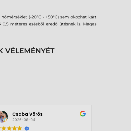
 hőmérséklet (-20°C - +50°C) sem okozhat kárt
ő 0,5 méteres esésből eredő ütésnek is. Magas
K VÉLEMÉNYÉT
Csaba Vörös
Éva 
2026-08-04
2026-