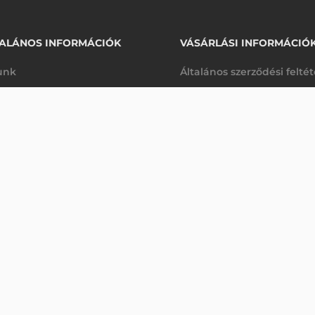
ALÁNOS INFORMÁCIÓK
VÁSÁRLÁSI INFORMÁCIÓ
unk
Általános szerződési felté
rhetőségek
Adatkezelési tájékoztató
YŰJTŐ
arancia
Szállítási és fizetési feltét
Érdeklődjön
K
Jogi nyilatkozat
káink
Elállás a szerződéstől
k végleges törlése
Utalásos fizetési lehetősé
p-Desk
Legyen viszonteladónk