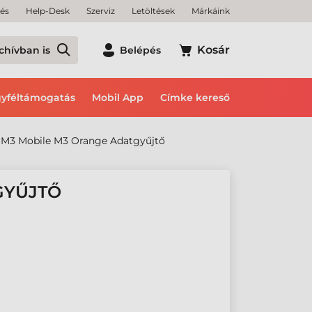
tés
Help-Desk
Szerviz
Letöltések
Márkáink
Kosár
chívban is
Belépés
yféltámogatás
Mobil App
Címke kereső
M3 Mobile M3 Orange Adatgyűjtő
GYŰJTŐ