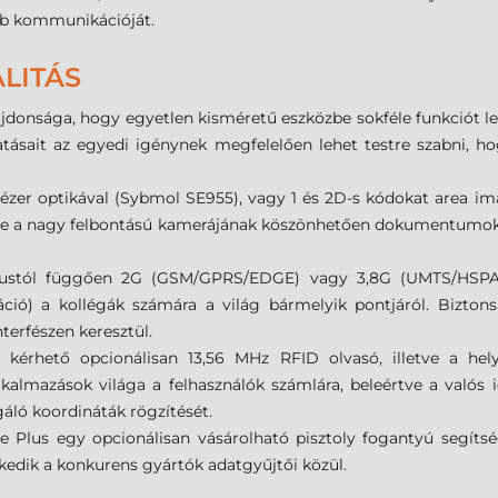
bb kommunikációját.
LITÁS
donsága, hogy egyetlen kisméretű eszközbe sokféle funkciót le
ltatásait az egyedi igénynek megfelelően lehet testre szabni, 
zer optikával (Sybmol SE955), vagy 1 és 2D-s kódokat area ima
, de a nagy felbontású kamerájának köszönhetően dokumentumok tá
ustól függően 2G (GSM/GPRS/EDGE) vagy 3,8G (UMTS/HSPA) a
ció) a kollégák számára a világ bármelyik pontjáról. Biztons
terfészen keresztül.
 kérhető opcionálisan 13,56 MHz RFID olvasó, illetve a he
almazások világa a felhasználók számlára, beleértve a valós idej
gáló koordináták rögzítését.
 Plus egy opcionálisan vásárolható pisztoly fogantyú segítség
lkedik a konkurens gyártók adatgyűjtői közül.