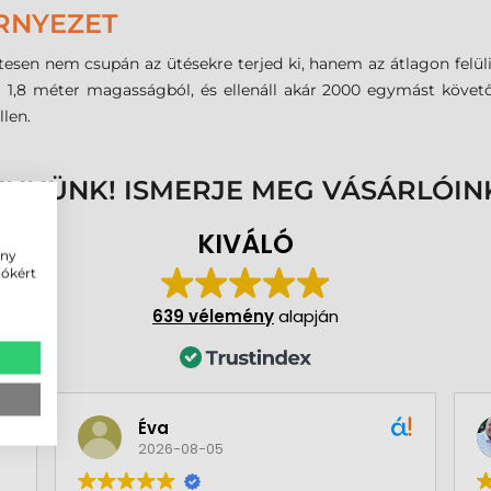
RNYEZET
esen nem csupán az ütésekre terjed ki, hanem az átlagon felüli
áll 1,8 méter magasságból, és ellenáll akár 2000 egymást követ
len.
ENNÜNK! ISMERJE MEG VÁSÁRLÓIN
KIVÁLÓ
ény
iókért
639 vélemény
alapján
Éva
2026-08-05