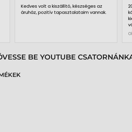
Kedves volt a kiszállító, készséges az
2
áruház, pozitív tapasztalataim vannak.
k
k
v
b
O
a
k
p
s
ÖVESSE BE YOUTUBE CSATORNÁNKA
é
h
n
RMÉKEK
v
k
k
p
K