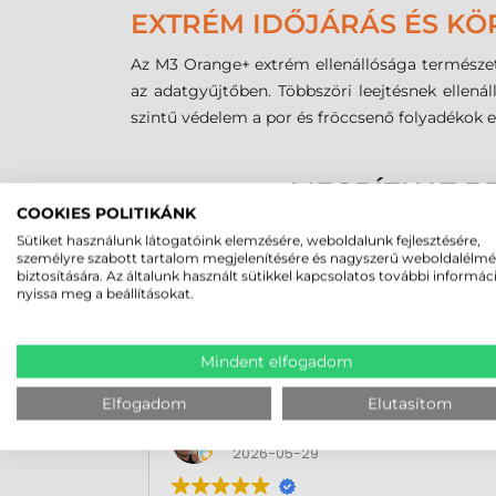
EXTRÉM IDŐJÁRÁS ÉS KÖ
Az M3 Orange+ extrém ellenállósága természet
az adatgyűjtőben. Többszöri leejtésnek ellen
szintű védelem a por és fröccsenő folyadékok el
MEGBÍZHAT B
COOKIES POLITIKÁNK
Sütiket használunk látogatóink elemzésére, weboldalunk fejlesztésére,
személyre szabott tartalom megjelenítésére és nagyszerű weboldalélm
biztosítására. Az általunk használt sütikkel kapcsolatos további informác
nyissa meg a beállításokat.
Mindent elfogadom
Elfogadom
Elutasítom
Rucska Dániel
2026-05-29