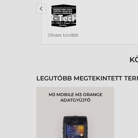
Rendben volt a rendelésem
Olvass tovább
K
LEGUTÓBB MEGTEKINTETT TE
M3 MOBILE M3 ORANGE
ADATGYŰJTŐ