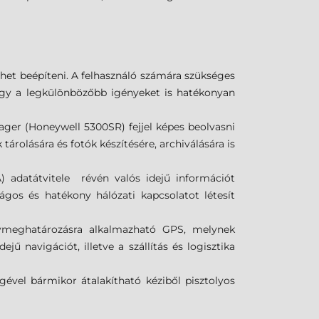
het beépíteni. A felhasználó számára szükséges
hogy a legkülönbözőbb igényeket is hatékonyan
ger (Honeywell 5300SR) fejjel képes beolvasni
rolására és fotók készítésére, archiválására is
datátvitele révén valós idejű információt
ágos és hatékony hálózati kapcsolatot létesít
lymeghatározásra alkalmazható GPS, melynek
ű navigációt, illetve a szállítás és logisztika
ével bármikor átalakítható kéziből pisztolyos