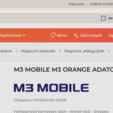
Kapcsolat
Szállítás és fize
Ar
olgáltatások
Akció
Újdonságok
Üg
tatások
Megszűnt eszközök
Megszűnt adatgyűjtők
M3 MOBILE M3 ORANGE ADAT
Cikkszám:
P170344201-312218
Felhasználói környezet: Ipari • Kivitel: Kézi • Olvasási