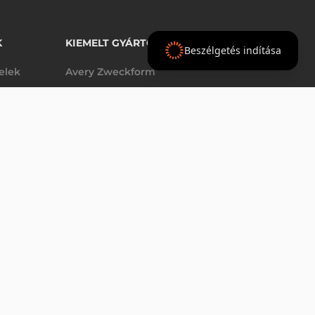
K
KIEMELT GYÁRTÓINK
Beszélgetés indítása
telek
Avery Zweckform
Datalogic
- Ft
nettó
elek
Epson
(
-
)
Godex
Tezeko
g
TSC
Zebra