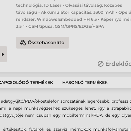
technológia: 1D Laser • Olvasási távolság: Közepes
távolságú • Akkumulátor kapacitás: 3300 mAh • Operá
rendszer: Windows Embedded HH 6.5 • Képernyő mér
3.5 " • GSM típusa: GSM/GPRS/EDGE/HSPA
Összehasonlító
Érdeklő
KAPCSOLÓDÓ TERMÉKEK
HASONLÓ TERMÉKEK
ánt adatgyűjtő/PDA/okostelefon sorozatának legerősebb, professzi
 ami a napi munkavégzéshez szükséges lehet, így a strapabír
adatgyűjtője nem csupán egy mobilterminál/PDA, de egy olyan
áró értékesítők, futárok és szerviz mérnökök munkafolyamatain