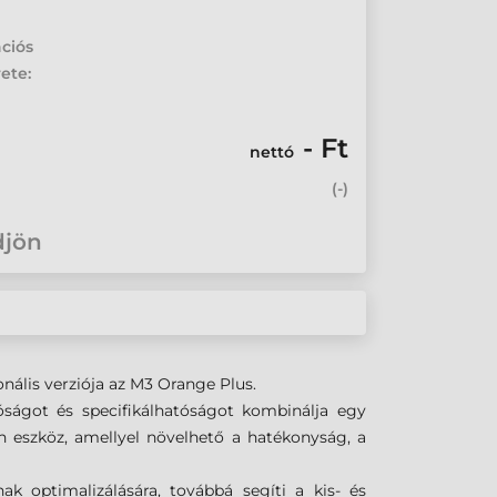
ciós
ete:
- Ft
nettó
(
-
)
djön
onális verziója az M3 Orange Plus.
óságot és specifikálhatóságot kombinálja egy
 eszköz, amellyel növelhető a hatékonyság, a
ak optimalizálására, továbbá segíti a kis- és