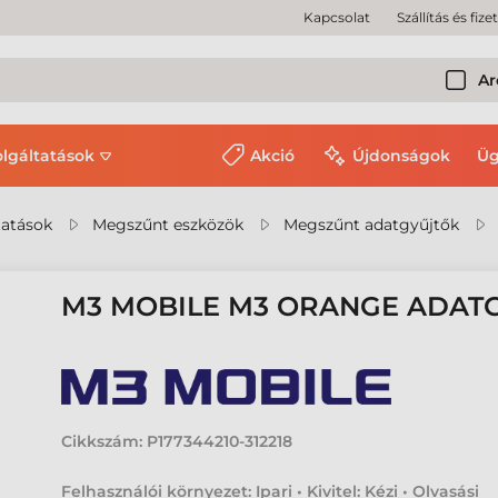
Kapcsolat
Szállítás és fize
Ar
olgáltatások
Akció
Újdonságok
Üg
tatások
Megszűnt eszközök
Megszűnt adatgyűjtők
M3 MOBILE M3 ORANGE ADAT
Cikkszám:
P177344210-312218
Felhasználói környezet: Ipari • Kivitel: Kézi • Olvasási