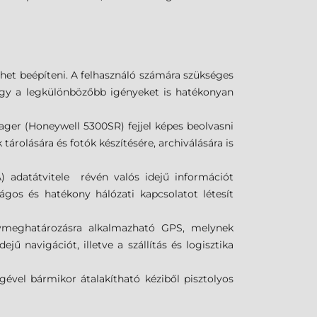
het beépíteni. A felhasználó számára szükséges
hogy a legkülönbözőbb igényeket is hatékonyan
ger (Honeywell 5300SR) fejjel képes beolvasni
rolására és fotók készítésére, archiválására is
datátvitele révén valós idejű információt
ágos és hatékony hálózati kapcsolatot létesít
lymeghatározásra alkalmazható GPS, melynek
ű navigációt, illetve a szállítás és logisztika
ével bármikor átalakítható kéziből pisztolyos