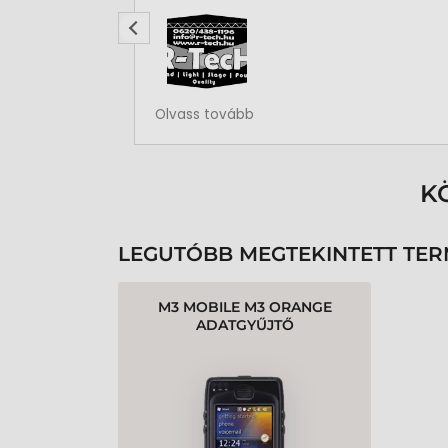
Rendben volt a rendelésem
Olvass tovább
K
LEGUTÓBB MEGTEKINTETT TE
M3 MOBILE M3 ORANGE
ADATGYŰJTŐ