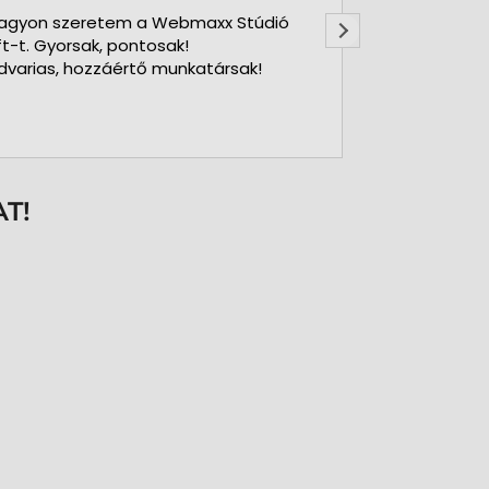
agyon szeretem a Webmaxx Stúdió
Gyors precíz
ft-t. Gyorsak, pontosak!
dvarias, hozzáértő munkatársak!
T!