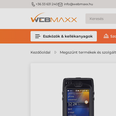
m_phone
m_email
+36 33 631 240
info@webmaxx.hu
Eszközök & kellékanyagok
Sz
Kezdőoldal
Megszűnt termékek és szolgál