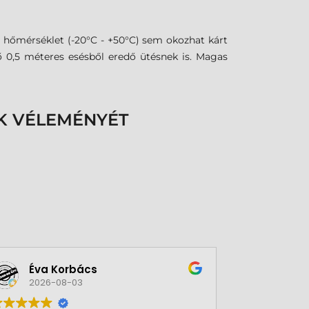
 hőmérséklet (-20°C - +50°C) sem okozhat kárt
ő 0,5 méteres esésből eredő ütésnek is. Magas
K VÉLEMÉNYÉT
Éva Korbács
A bol
2026-08-03
2026-