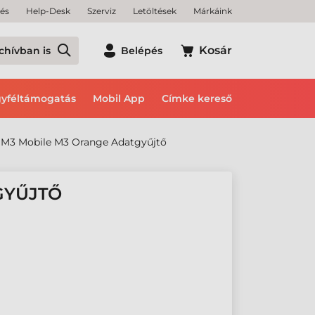
tés
Help-Desk
Szerviz
Letöltések
Márkáink
Kosár
chívban is
Belépés
yféltámogatás
Mobil App
Címke kereső
M3 Mobile M3 Orange Adatgyűjtő
GYŰJTŐ