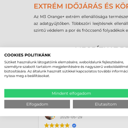
EXTRÉM IDŐJÁRÁS ÉS KÖ
Az M3 Orange+ extrém ellenállósága természet
az adatgyűjtőben. Többszöri leejtésnek ellen
szintű védelem a por és fröccsenő folyadékok el
MEGBÍZHAT B
COOKIES POLITIKÁNK
Sütiket használunk látogatóink elemzésére, weboldalunk fejlesztésére,
személyre szabott tartalom megjelenítésére és nagyszerű weboldalélm
biztosítására. Az általunk használt sütikkel kapcsolatos további informác
nyissa meg a beállításokat.
Mindent elfogadom
Elfogadom
Elutasítom
Rucska Dániel
2026-05-29