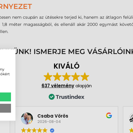
RNYEZET
esen nem csupán az ütésekre terjed ki, hanem az átlagon felüli
áll 1,8 méter magasságból, és ellenáll akár 2000 egymást követ
len.
ENNÜNK! ISMERJE MEG VÁSÁRLÓIN
KIVÁLÓ
ény
iókért
637 vélemény
alapján
Csaba Vörös
2026-08-04