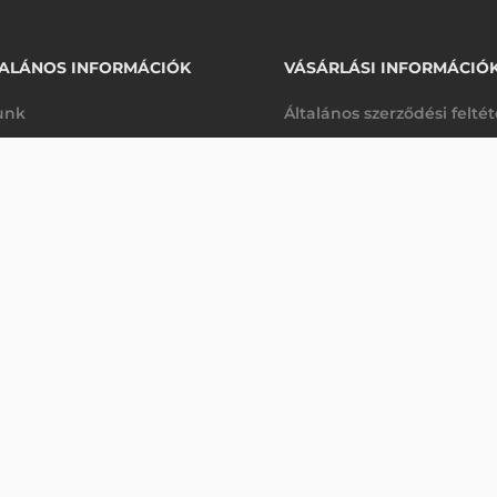
ALÁNOS INFORMÁCIÓK
VÁSÁRLÁSI INFORMÁCIÓ
unk
Általános szerződési felté
rhetőségek
Adatkezelési tájékoztató
YŰJTŐ
arancia
Szállítási és fizetési feltét
Érdeklődjön
K
Jogi nyilatkozat
káink
Elállás a szerződéstől
k végleges törlése
Utalásos fizetési lehetősé
p-Desk
Legyen viszonteladónk