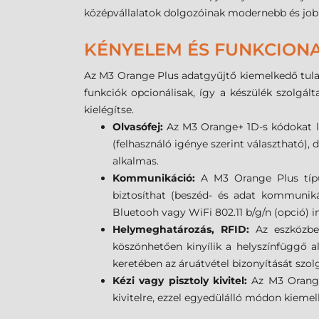
középvállalatok dolgozóinak modernebb és jo
KÉNYELEM ÉS FUNKCIONA
Az M3 Orange Plus adatgyűjtő kiemelkedő tulaj
funkciók opcionálisak, így a készülék szolgá
kielégítse.
Olvasófej:
Az M3 Orange+ 1D-s kódokat lé
(felhasználó igénye szerint választható)
alkalmas.
Kommunikáció:
A M3 Orange Plus típ
biztosíthat (beszéd- és adat kommuniká
Bluetooh vagy WiFi 802.11 b/g/n (opció) in
Helymeghatározás, RFID:
Az eszközbe
köszönhetően kinyílik a helyszínfüggő alk
keretében az áruátvétel bizonyítását szol
Kézi vagy pisztoly kivitel:
Az M3 Orange
kivitelre, ezzel egyedülálló módon kieme