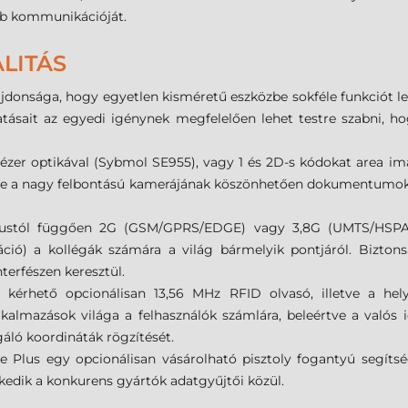
bb kommunikációját.
LITÁS
donsága, hogy egyetlen kisméretű eszközbe sokféle funkciót le
ltatásait az egyedi igénynek megfelelően lehet testre szabni, 
zer optikával (Sybmol SE955), vagy 1 és 2D-s kódokat area ima
, de a nagy felbontású kamerájának köszönhetően dokumentumok tá
ustól függően 2G (GSM/GPRS/EDGE) vagy 3,8G (UMTS/HSPA) a
ció) a kollégák számára a világ bármelyik pontjáról. Biztons
terfészen keresztül.
 kérhető opcionálisan 13,56 MHz RFID olvasó, illetve a he
almazások világa a felhasználók számlára, beleértve a valós idej
gáló koordináták rögzítését.
 Plus egy opcionálisan vásárolható pisztoly fogantyú segítség
lkedik a konkurens gyártók adatgyűjtői közül.