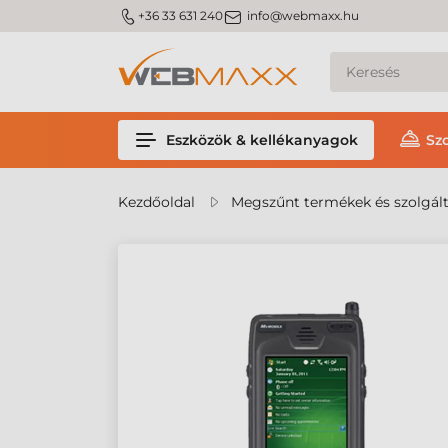
m_phone
m_email
+36 33 631 240
info@webmaxx.hu
Eszközök & kellékanyagok
Sz
Kezdőoldal
Megszűnt termékek és szolgál