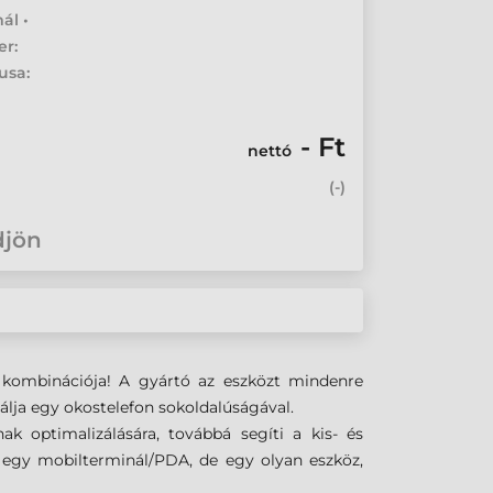
ál •
er:
usa:
- Ft
nettó
(
-
)
djön
PS kombinációja! A gyártó az eszközt mindenre
álja egy okostelefon sokoldalúságával.
ak optimalizálására, továbbá segíti a kis- és
egy mobilterminál/PDA, de egy olyan eszköz,