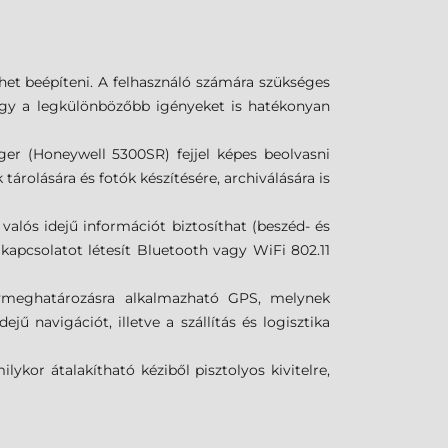
et beépíteni. A felhasználó számára szükséges
hogy a legkülönbözőbb igényeket is hatékonyan
er (Honeywell 5300SR) fejjel képes beolvasni
rolására és fotók készítésére, archiválására is
lós idejű információt biztosíthat (beszéd- és
kapcsolatot létesít Bluetooth vagy WiFi 802.11
lymeghatározásra alkalmazható GPS, melynek
ű navigációt, illetve a szállítás és logisztika
ykor átalakítható kéziből pisztolyos kivitelre,