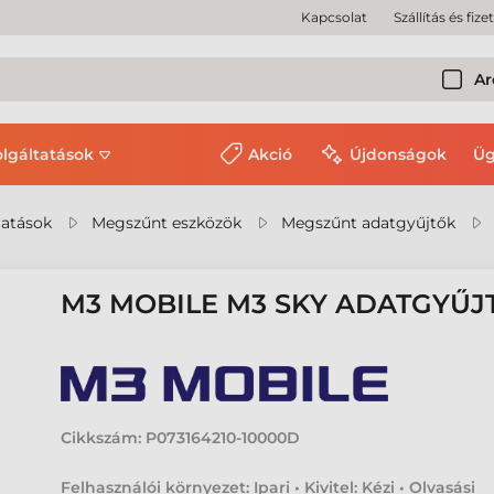
Kapcsolat
Szállítás és fize
Ar
olgáltatások
Akció
Újdonságok
Üg
tatások
Megszűnt eszközök
Megszűnt adatgyűjtők
M3 MOBILE M3 SKY ADATGYŰJ
Cikkszám:
P073164210-10000D
Felhasználói környezet: Ipari • Kivitel: Kézi • Olvasási