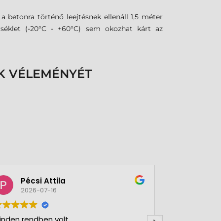
 betonra történő leejtésnek ellenáll 1,5 méter
séklet (-20°C - +60°C) sem okozhat kárt az
K VÉLEMÉNYÉT
Pécsi Attila
Zsol
2026-07-16
2026-
inden rendben volt.
Telefonon s