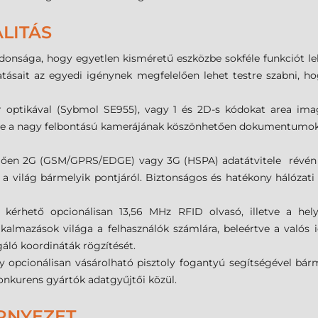
LITÁS
donsága, hogy egyetlen kisméretű eszközbe sokféle funkciót leh
ltatásait az egyedi igénynek megfelelően lehet testre szabni, 
 optikával (Sybmol SE955), vagy 1 és 2D-s kódokat area imag
, de a nagy felbontású kamerájának köszönhetően dokumentumok tá
ően 2G (GSM/GPRS/EDGE) vagy 3G (HSPA) adatátvitele révén va
 világ bármelyik pontjáról. Biztonságos és hatékony hálózati 
kérhető opcionálisan 13,56 MHz RFID olvasó, illetve a he
almazások világa a felhasználók számlára, beleértve a valós idej
gáló koordináták rögzítését.
 opcionálisan vásárolható pisztoly fogantyú segítségével bármil
onkurens gyártók adatgyűjtői közül.
RNYEZET