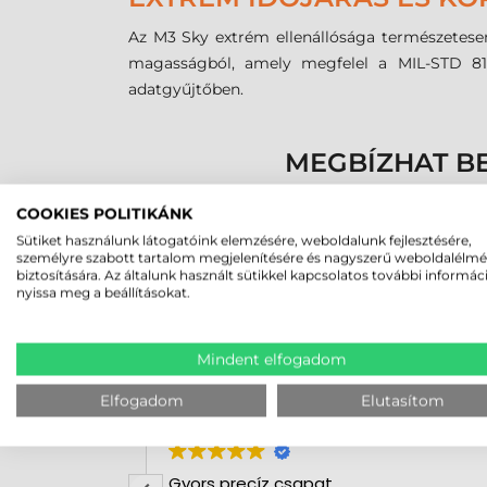
Az M3 Sky extrém ellenállósága természetesen 
magasságból, amely megfelel a MIL-STD 810
adatgyűjtőben.
MEGBÍZHAT B
COOKIES POLITIKÁNK
Sütiket használunk látogatóink elemzésére, weboldalunk fejlesztésére,
személyre szabott tartalom megjelenítésére és nagyszerű weboldalélm
biztosítására. Az általunk használt sütikkel kapcsolatos további informác
nyissa meg a beállításokat.
Mindent elfogadom
A bolt vásárlója
Elfogadom
Elutasítom
2026-07-30
x Stúdió
Gyors precíz csapat.