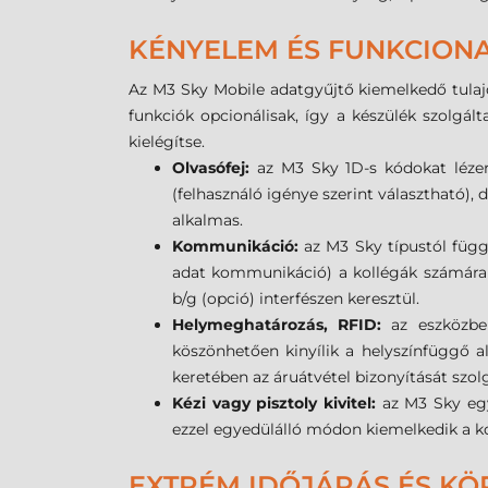
KÉNYELEM ÉS FUNKCIONA
Az M3 Sky Mobile adatgyűjtő kiemelkedő tulaj
funkciók opcionálisak, így a készülék szolgá
kielégítse.
Olvasófej:
az M3 Sky 1D-s kódokat lézer
(felhasználó igénye szerint választható)
alkalmas.
Kommunikáció:
az M3 Sky típustól függ
adat kommunikáció) a kollégák számára a
b/g (opció) interfészen keresztül.
Helymeghatározás, RFID:
az eszközbe 
köszönhetően kinyílik a helyszínfüggő alk
keretében az áruátvétel bizonyítását szol
Kézi vagy pisztoly kivitel:
az M3 Sky egy
ezzel egyedülálló módon kiemelkedik a k
EXTRÉM IDŐJÁRÁS ÉS KÖ