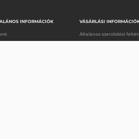
ALÁNOS INFORMÁCIÓK
VÁSÁRLÁSI INFORMÁCIÓ
unk
Általános szerződési felté
rhetőségek
Adatkezelési tájékoztató
Ő
arancia
Szállítási és fizetési feltét
Érdeklődjön
K
Jogi nyilatkozat
káink
Elállás a szerződéstől
k végleges törlése
Utalásos fizetési lehetősé
p-Desk
Legyen viszonteladónk