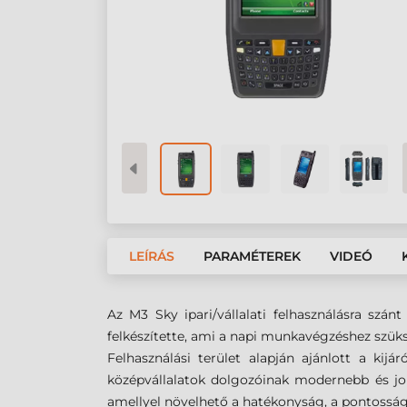
LEÍRÁS
PARAMÉTEREK
VIDEÓ
Az M3 Sky ipari/vállalati felhasználásra szá
felkészítette, ami a napi munkavégzéshez szüks
Felhasználási terület alapján ajánlott a kij
középvállalatok dolgozóinak modernebb és j
amellyel növelhető a hatékonyság, a pontosság