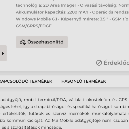
technológia: 2D Area Imager • Olvasási távolság: Norm
Akkumulátor kapacitás: 2200 mAh • Operációs rendsz
Windows Mobile 6.1 • Képernyő mérete: 3.5 " • GSM típ
GSM/GPRS/EDGE
Összehasonlító
Érdeklő
KAPCSOLÓDÓ TERMÉKEK
HASONLÓ TERMÉKEK
nt adatgyűjő, mobil terminál/PDA, vállalati okostelefon és G
éges lehet, így a strapabíróságot és specifikálhatóságot kombin
áró értékesítők, futárok és szerviz mérnökök munkafolyamatain
obb kommunikációját. Az M3 Mobile adatgyűjtője nem csupán 
 és a szolgáltatások minősége.