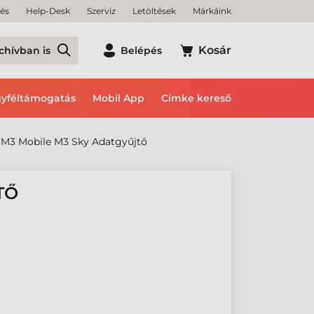
tés
Help-Desk
Szerviz
Letöltések
Márkáink
Kosár
chívban is
Belépés
yféltámogatás
Mobil App
Címke kereső
M3 Mobile M3 Sky Adatgyűjtő
TŐ