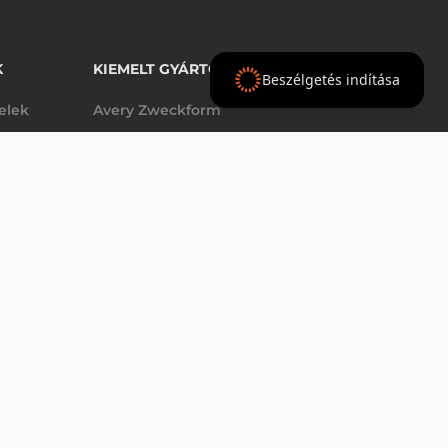
K
KIEMELT GYÁRTÓINK
Beszélgetés indítása
telek
Avery Zweckform
Datalogic
- Ft
nettó
elek
Epson
(
-
)
Godex
Tezeko
g
TSC
Zebra