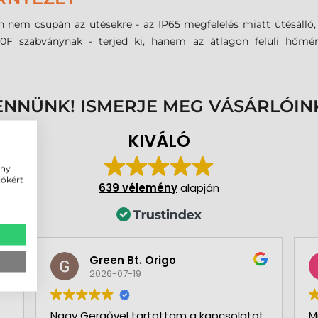
nem csupán az ütésekre - az IP65 megfelelés miatt ütésálló, a
F szabványnak - terjed ki, hanem az átlagon felüli hőmér
ENNÜNK! ISMERJE MEG VÁSÁRLÓIN
KIVÁLÓ
ény
iókért
639 vélemény
alapján
Green Bt. Origo
2026-07-19
Nagy Gergővel tartottam a kapcsolatot.
M