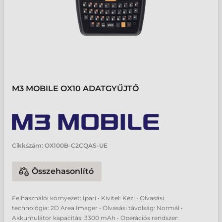
M3 MOBILE OX10 ADATGYŰJTŐ
Cikkszám:
OX100B-C2CQAS-UE
Összehasonlító
Felhasználói környezet: Ipari • Kivitel: Kézi • Olvasási
technológia: 2D Area Imager • Olvasási távolság: Normál •
Akkumulátor kapacitás: 3300 mAh • Operációs rendszer: