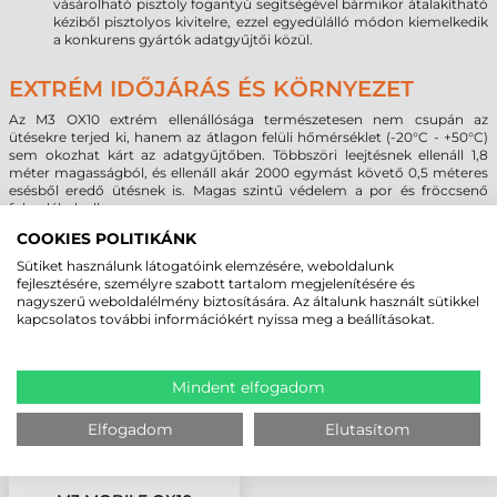
vásárolható pisztoly fogantyú segítségével bármikor átalakítható
kéziből pisztolyos kivitelre, ezzel egyedülálló módon kiemelkedik
a konkurens gyártók adatgyűjtői közül.
EXTRÉM IDŐJÁRÁS ÉS KÖRNYEZET
Az M3
OX10
extrém ellenállósága természetesen nem csupán az
ütésekre terjed ki, hanem az átlagon felüli hőmérséklet (-20°C - +50°C)
sem okozhat kárt az adatgyűjtőben. Többszöri leejtésnek ellenáll 1,8
méter magasságból, és ellenáll akár 2000 egymást követő 0,5 méteres
esésből eredő ütésnek is. Magas szintű védelem a por és fröccsenő
folyadékok ellen.
COOKIES POLITIKÁNK
Sütiket használunk látogatóink elemzésére, weboldalunk
MEGBÍZHAT BENNÜNK! ISMERJE MEG
fejlesztésére, személyre szabott tartalom megjelenítésére és
VÁSÁRLÓINK VÉLEMÉNYÉT
nagyszerű weboldalélmény biztosítására. Az általunk használt sütikkel
kapcsolatos további információkért nyissa meg a beállításokat.
KÖVESSE BE YOUTUBE CSATORNÁNKAT!
Mindent elfogadom
LEGUTÓBB MEGTEKINTETT TERMÉKEK
Elfogadom
Elutasítom