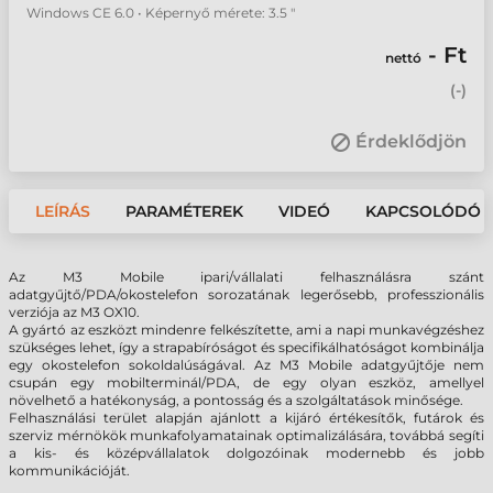
Windows CE 6.0 • Képernyő mérete: 3.5 "
- Ft
nettó
(
-
)
Érdeklődjön
LEÍRÁS
PARAMÉTEREK
VIDEÓ
KAPCSOLÓDÓ 
Az M3 Mobile ipari/vállalati felhasználásra szánt
adatgyűjtő/PDA/okostelefon sorozatának legerősebb, professzionális
verziója az M3 OX10.
A gyártó az eszközt mindenre felkészítette, ami a napi munkavégzéshez
szükséges lehet, így a strapabíróságot és specifikálhatóságot kombinálja
egy okostelefon sokoldalúságával. Az M3 Mobile adatgyűjtője nem
csupán egy mobilterminál/PDA, de egy olyan eszköz, amellyel
növelhető a hatékonyság, a pontosság és a szolgáltatások minősége.
Felhasználási terület alapján ajánlott a kijáró értékesítők, futárok és
szerviz mérnökök munkafolyamatainak optimalizálására, továbbá segíti
a kis- és középvállalatok dolgozóinak modernebb és jobb
kommunikációját.