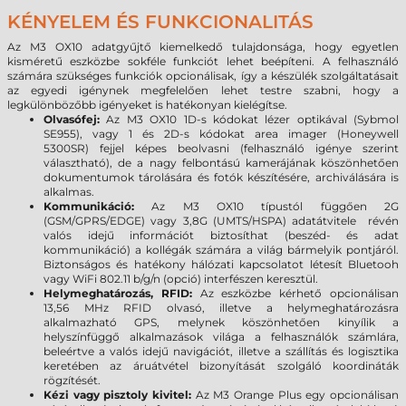
KÉNYELEM ÉS FUNKCIONALITÁS
Az M3
OX10
adatgyűjtő kiemelkedő tulajdonsága, hogy egyetlen
kisméretű eszközbe sokféle funkciót lehet beépíteni. A felhasználó
számára szükséges funkciók opcionálisak, így a készülék szolgáltatásait
az egyedi igénynek megfelelően lehet testre szabni, hogy a
legkülönbözőbb igényeket is hatékonyan kielégítse.
Olvasófej:
Az M3
OX10
1D-s kódokat lézer optikával (Sybmol
SE955), vagy 1 és 2D-s kódokat area imager (Honeywell
5300SR) fejjel képes beolvasni (felhasználó igénye szerint
választható), de a nagy felbontású kamerájának köszönhetően
dokumentumok tárolására és fotók készítésére, archiválására is
alkalmas.
Kommunikáció:
Az M3
OX10
típustól függően 2G
(GSM/GPRS/EDGE) vagy 3,8G (UMTS/HSPA) adatátvitele révén
valós idejű információt biztosíthat (beszéd- és adat
kommunikáció) a kollégák számára a világ bármelyik pontjáról.
Biztonságos és hatékony hálózati kapcsolatot létesít Bluetooh
vagy WiFi 802.11 b/g/n (opció) interfészen keresztül.
Helymeghatározás, RFID:
Az eszközbe kérhető opcionálisan
13,56 MHz RFID olvasó, illetve a helymeghatározásra
alkalmazható GPS, melynek köszönhetően kinyílik a
helyszínfüggő alkalmazások világa a felhasználók számlára,
beleértve a valós idejű navigációt, illetve a szállítás és logisztika
keretében az áruátvétel bizonyítását szolgáló koordináták
rögzítését.
Kézi vagy pisztoly kivitel:
Az M3 Orange Plus egy opcionálisan