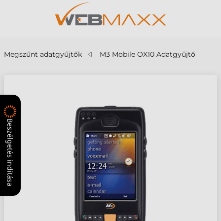
Megszűnt adatgyűjtők
M3 Mobile OX10 Adatgyűjtő
Beszélgetés indítása