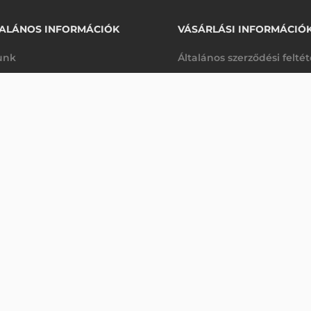
ALÁNOS INFORMÁCIÓK
VÁSÁRLÁSI INFORMÁCIÓ
unk
Általános szerződési felté
rhetőségek
Adatkezelési tájékoztató
arancia
Szállítási és fizetési feltét
Érdeklődjön
K
Jogi nyilatkozat
káink
Elállás a szerződéstől
k végleges törlése
Utalásos fizetési lehetősé
p-Desk
Legyen viszonteladónk