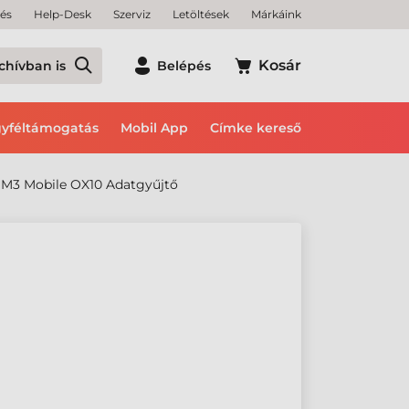
tés
Help-Desk
Szerviz
Letöltések
Márkáink
Kosár
chívban is
Belépés
yféltámogatás
Mobil App
Címke kereső
M3 Mobile OX10 Adatgyűjtő