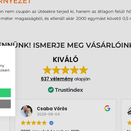
RNYEZET
n nem csupán az ütésekre terjed ki, hanem az átlagon felüli h
,8 méter magasságból, és ellenáll akár 2000 egymást követő 0,5
ENNÜNK! ISMERJE MEG VÁSÁRLÓIN
KIVÁLÓ
ény
iókért
637 vélemény
alapján
Csaba Vörös
2026-08-04