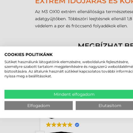
EXTRÉM IDŐJÁRÁS ÉS KÖ
Az M3
OX10
extrém ellenállósága természetese
adatgyűjtőben. Többszöri leejtésnek ellenáll 1
védelem a por és fröccsenő folyadékok ellen.
MEGBÍZHAT B
COOKIES POLITIKÁNK
Sütiket használunk látogatóink elemzésére, weboldalunk fejlesztésére,
személyre szabott tartalom megjelenítésére és nagyszerű weboldalélm
biztosítására. Az általunk használt sütikkel kapcsolatos további informác
nyissa meg a beállításokat.
Mindent elfogadom
Elfogadom
Elutasítom
Rucska Dániel
2026-05-29