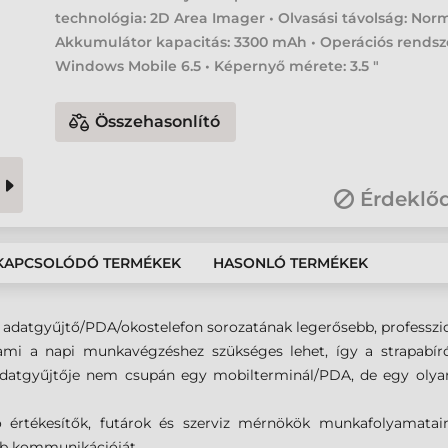
technológia: 2D Area Imager • Olvasási távolság: Norm
Akkumulátor kapacitás: 3300 mAh • Operációs rendsz
Windows Mobile 6.5 • Képernyő mérete: 3.5 "
Összehasonlító
Érdeklő
KAPCSOLÓDÓ TERMÉKEK
HASONLÓ TERMÉKEK
ánt adatgyűjtő/PDA/okostelefon sorozatának legerősebb, professzi
 ami a napi munkavégzéshez szükséges lehet, így a strapabír
adatgyűjtője nem csupán egy mobilterminál/PDA, de egy olyan
áró értékesítők, futárok és szerviz mérnökök munkafolyamatain
bb kommunikációját.