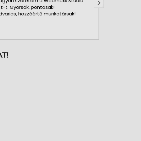
agyon szeretem a Webmaxx Stúdió
Gyors precíz
ft-t. Gyorsak, pontosak!
dvarias, hozzáértő munkatársak!
T!