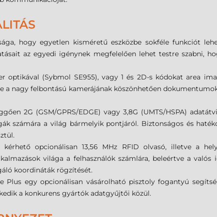
LITÁS
ága, hogy egyetlen kisméretű eszközbe sokféle funkciót lehe
ltatásait az egyedi igénynek megfelelően lehet testre szabni, 
er optikával (Sybmol SE955), vagy 1 és 2D-s kódokat area ima
, de a nagy felbontású kamerájának köszönhetően dokumentumok tá
üggően 2G (GSM/GPRS/EDGE) vagy 3,8G (UMTS/HSPA) adatátvitel
ák számára a világ bármelyik pontjáról. Biztonságos és hatéko
ztül.
 kérhető opcionálisan 13,56 MHz RFID olvasó, illetve a he
almazások világa a felhasználók számlára, beleértve a valós idej
gáló koordináták rögzítését.
 Plus egy opcionálisan vásárolható pisztoly fogantyú segítség
lkedik a konkurens gyártók adatgyűjtői közül.