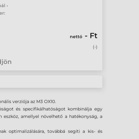
ál •
er:
- Ft
nettó
(
-
)
djön
onális verziója az M3 OX10.
óságot és specifikálhatóságot kombinálja egy
 eszköz, amellyel növelhető a hatékonyság, a
ak optimalizálására, továbbá segíti a kis- és