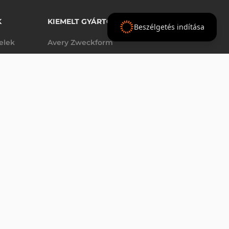
K
KIEMELT GYÁRTÓINK
Beszélgetés indítása
telek
Avery Zweckform
Datalogic
- Ft
nettó
elek
Epson
(
-
)
Godex
Tezeko
g
TSC
Zebra