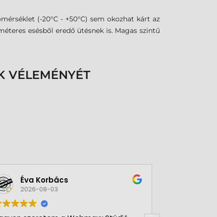
őmérséklet (-20°C - +50°C) sem okozhat kárt az
 méteres esésből eredő ütésnek is. Magas szintű
K VÉLEMÉNYÉT
Éva Korbács
A bol
2026-08-03
2026-