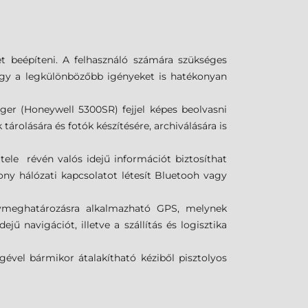
t beépíteni. A felhasználó számára szükséges
hogy a legkülönbözőbb igényeket is hatékonyan
ger (Honeywell 5300SR) fejjel képes beolvasni
rolására és fotók készítésére, archiválására is
e révén valós idejű információt biztosíthat
ny hálózati kapcsolatot létesít Bluetooh vagy
lymeghatározásra alkalmazható GPS, melynek
ű navigációt, illetve a szállítás és logisztika
ével bármikor átalakítható kéziből pisztolyos