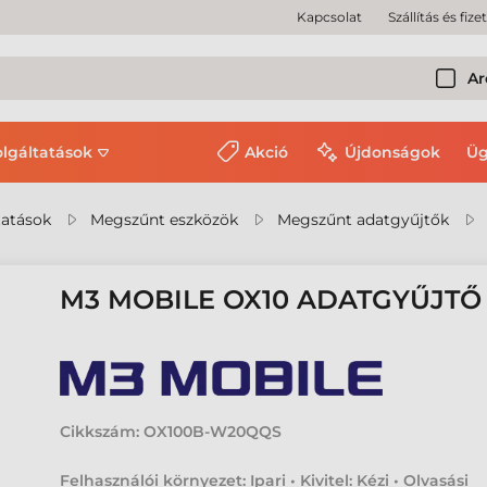
Kapcsolat
Szállítás és fize
Ar
olgáltatások
Akció
Újdonságok
Üg
tatások
Megszűnt eszközök
Megszűnt adatgyűjtők
M3 MOBILE OX10 ADATGYŰJTŐ
Cikkszám:
OX100B-W20QQS
Felhasználói környezet: Ipari • Kivitel: Kézi • Olvasási