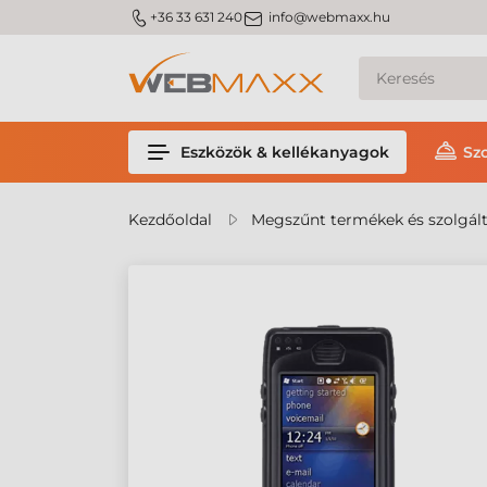
m_phone
m_email
+36 33 631 240
info@webmaxx.hu
Eszközök & kellékanyagok
Sz
Kezdőoldal
Megszűnt termékek és szolgál