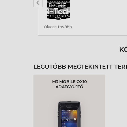
Rendben volt a rendelésem
Olvass tovább
K
LEGUTÓBB MEGTEKINTETT TE
M3 MOBILE OX10
ADATGYŰJTŐ