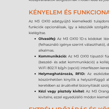
KÉNYELEM ÉS FUNKCIONA
Az M3
OX10
adatgyűjtő kiemelkedő tulajdons
funkciók opcionálisak, így a készülék szolgá
kielégítse.
Olvasófej:
Az M3
OX10
1D-s kódokat léz
(felhasználó igénye szerint választható)
alkalmas.
Kommunikáció:
Az M3
OX10
típustól f
(beszéd- és adat kommunikáció) a kollég
WiFi 802.11 b/g/n (opció) interfészen keres
Helymeghatározás, RFID:
Az eszközbe
köszönhetően kinyílik a helyszínfüggő alk
keretében az áruátvétel bizonyítását szol
Kézi vagy pisztoly kivitel:
Az M3 Orange
kivitelre, ezzel egyedülálló módon kieme