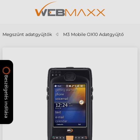
Megszűnt adatgyűjtők
M3 Mobile OX10 Adatgyűjtő
Beszélgetés indítása