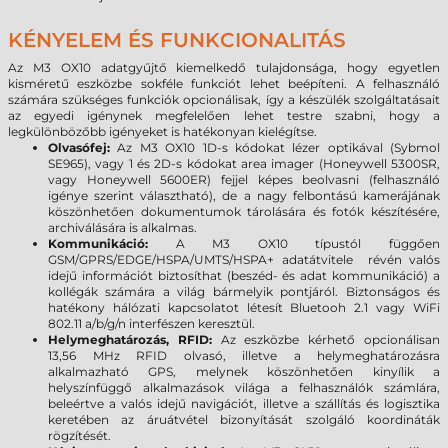
KÉNYELEM ÉS FUNKCIONALITÁS
Az M3 OX10 adatgyűjtő kiemelkedő tulajdonsága, hogy egyetlen
kisméretű eszközbe sokféle funkciót lehet beépíteni. A felhasználó
számára szükséges funkciók opcionálisak, így a készülék szolgáltatásait
az egyedi igénynek megfelelően lehet testre szabni, hogy a
legkülönbözőbb igényeket is hatékonyan kielégítse.
Olvasófej:
Az M3 OX10 1D-s kódokat lézer optikával (Sybmol
SE965), vagy 1 és 2D-s kódokat area imager (Honeywell 5300SR,
vagy Honeywell 5600ER) fejjel képes beolvasni (felhasználó
igénye szerint választható), de a nagy felbontású kamerájának
köszönhetően dokumentumok tárolására és fotók készítésére,
archiválására is alkalmas.
Kommunikáció:
A M3 OX10 típustól függően
GSM/GPRS/EDGE/HSPA/UMTS/HSPA+ adatátvitele révén valós
idejű információt biztosíthat (beszéd- és adat kommunikáció) a
kollégák számára a világ bármelyik pontjáról. Biztonságos és
hatékony hálózati kapcsolatot létesít Bluetooh 2.1 vagy WiFi
802.11 a/b/g/n interfészen keresztül.
Helymeghatározás, RFID:
Az eszközbe kérhető opcionálisan
13,56 MHz RFID olvasó, illetve a helymeghatározásra
alkalmazható GPS, melynek köszönhetően kinyílik a
helyszínfüggő alkalmazások világa a felhasználók számlára,
beleértve a valós idejű navigációt, illetve a szállítás és logisztika
keretében az áruátvétel bizonyítását szolgáló koordináták
rögzítését.