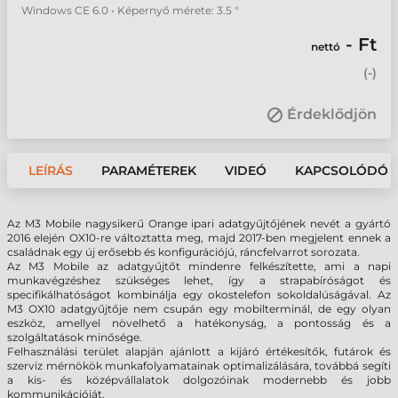
Windows CE 6.0 • Képernyő mérete: 3.5 "
- Ft
nettó
(
-
)
Érdeklődjön
LEÍRÁS
PARAMÉTEREK
VIDEÓ
KAPCSOLÓDÓ 
Az M3 Mobile nagysikerű Orange ipari adatgyűjtőjének nevét a gyártó
2016 elején OX10-re változtatta meg, majd 2017-ben megjelent ennek a
családnak egy új erősebb és konfigurációjú, ráncfelvarrot sorozata.
Az M3 Mobile az adatgyűjtőt mindenre felkészítette, ami a napi
munkavégzéshez szükséges lehet, így a strapabíróságot és
specifikálhatóságot kombinálja egy okostelefon sokoldalúságával. Az
M3 OX10 adatgyűjtője nem csupán egy mobilterminál, de egy olyan
eszköz, amellyel növelhető a hatékonyság, a pontosság és a
szolgáltatások minősége.
Felhasználási terület alapján ajánlott a kijáró értékesítők, futárok és
szerviz mérnökök munkafolyamatainak optimalizálására, továbbá segíti
a kis- és középvállalatok dolgozóinak modernebb és jobb
kommunikációját.