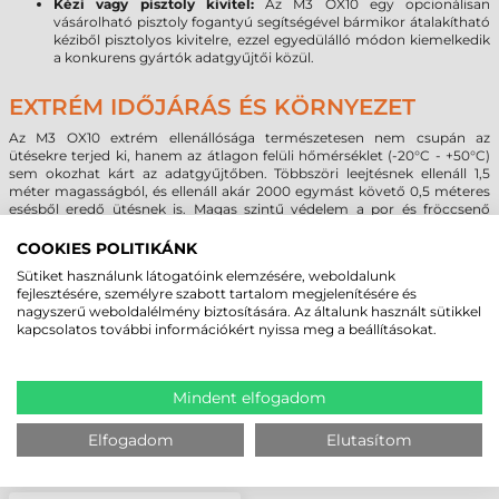
Kézi vagy pisztoly kivitel:
Az M3 OX10 egy opcionálisan
vásárolható pisztoly fogantyú segítségével bármikor átalakítható
kéziből pisztolyos kivitelre, ezzel egyedülálló módon kiemelkedik
a konkurens gyártók adatgyűjtői közül.
EXTRÉM IDŐJÁRÁS ÉS KÖRNYEZET
Az M3 OX10 extrém ellenállósága természetesen nem csupán az
ütésekre terjed ki, hanem az átlagon felüli hőmérséklet (-20°C - +50°C)
sem okozhat kárt az adatgyűjtőben. Többszöri leejtésnek ellenáll 1,5
méter magasságból, és ellenáll akár 2000 egymást követő 0,5 méteres
esésből eredő ütésnek is. Magas szintű védelem a por és fröccsenő
folyadékok ellen.
COOKIES POLITIKÁNK
Sütiket használunk látogatóink elemzésére, weboldalunk
MEGBÍZHAT BENNÜNK! ISMERJE MEG
fejlesztésére, személyre szabott tartalom megjelenítésére és
nagyszerű weboldalélmény biztosítására. Az általunk használt sütikkel
VÁSÁRLÓINK VÉLEMÉNYÉT
kapcsolatos további információkért nyissa meg a beállításokat.
KÖVESSE BE YOUTUBE CSATORNÁNKAT!
Mindent elfogadom
Elfogadom
Elutasítom
LEGUTÓBB MEGTEKINTETT TERMÉKEK