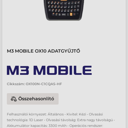
M3 MOBILE OX10 ADATGYŰJTŐ
Cikkszám:
OX100N-C1CQAS-HF
Összehasonlító
Felhasználói környezet: Általános • Kivitel: Kézi • Olvasási
technológia: 1D Laser • Olvasási távolság: Extra nagy távolságú •
Akkumulátor kapacitás: 3300 mAh • Operációs rendszer: