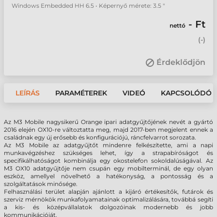
Windows Embedded HH 6.5 • Képernyő mérete: 3.5 "
- Ft
nettó
(
-
)
Érdeklődjön
LEÍRÁS
PARAMÉTEREK
VIDEÓ
KAPCSOLÓDÓ 
Az M3 Mobile nagysikerű Orange ipari adatgyűjtőjének nevét a gyártó
2016 elején OX10-re változtatta meg, majd 2017-ben megjelent ennek a
családnak egy új erősebb és konfigurációjú, ráncfelvarrot sorozata.
Az M3 Mobile az adatgyűjtőt mindenre felkészítette, ami a napi
munkavégzéshez szükséges lehet, így a strapabíróságot és
specifikálhatóságot kombinálja egy okostelefon sokoldalúságával. Az
M3 OX10 adatgyűjtője nem csupán egy mobilterminál, de egy olyan
eszköz, amellyel növelhető a hatékonyság, a pontosság és a
szolgáltatások minősége.
Felhasználási terület alapján ajánlott a kijáró értékesítők, futárok és
szerviz mérnökök munkafolyamatainak optimalizálására, továbbá segíti
a kis- és középvállalatok dolgozóinak modernebb és jobb
kommunikációját.