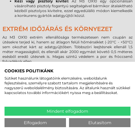
Kézi vagy pisztoly kivitel:
Az M3 OX10 egy opcionálisan
vásárolható pisztoly fogantyú segítségével bármikor átalakítható
kéziből pisztolyos kivitelre, ezzel egyedülálló módon kiemelkedik
a konkurens gyártók adatgyűjtői közül.
EXTRÉM IDŐJÁRÁS ÉS KÖRNYEZET
Az M3 OX10 extrém ellenállósága természetesen nem csupán az
ütésekre terjed ki, hanem az átlagon felüli hőmérséklet (-20°C - +50°C)
sem okozhat kárt az adatgyűjtőben. Többszöri leejtésnek ellenáll 1,5
méter magasságból, és ellenáll akár 2000 egymást követő 0,5 méteres
esésből eredő ütésnek is. Magas szintű védelem a por és fröccsenő
folyadékok ellen.
COOKIES POLITIKÁNK
Sütiket használunk látogatóink elemzésére, weboldalunk
MEGBÍZHAT BENNÜNK! ISMERJE MEG
fejlesztésére, személyre szabott tartalom megjelenítésére és
VÁSÁRLÓINK VÉLEMÉNYÉT
nagyszerű weboldalélmény biztosítására. Az általunk használt sütikkel
kapcsolatos további információkért nyissa meg a beállításokat.
KÖVESSE BE YOUTUBE CSATORNÁNKAT!
Mindent elfogadom
LEGUTÓBB MEGTEKINTETT TERMÉKEK
Elfogadom
Elutasítom