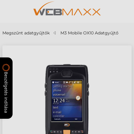
Megszűnt adatgyűjtők
M3 Mobile OX10 Adatgyűjtő
Beszélgetés indítása