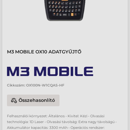
M3 MOBILE OX10 ADATGYŰJTŐ
Cikkszám:
OX100N-W1CQAS-HF
Összehasonlító
Felhasználói környezet: Általános • Kivitel: Kézi • Olvasási
technológia: 1D Laser • Olvasási távolság: Extra nagy távolságú •
Akkumulátor kapacitás: 3300 mAh • Operációs rendszer: