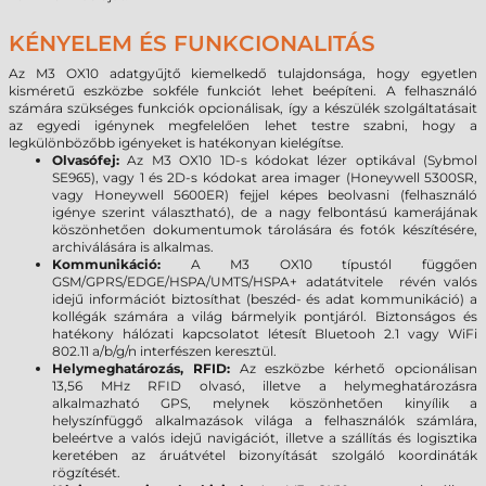
KÉNYELEM ÉS FUNKCIONALITÁS
Az M3 OX10 adatgyűjtő kiemelkedő tulajdonsága, hogy egyetlen
kisméretű eszközbe sokféle funkciót lehet beépíteni. A felhasználó
számára szükséges funkciók opcionálisak, így a készülék szolgáltatásait
az egyedi igénynek megfelelően lehet testre szabni, hogy a
legkülönbözőbb igényeket is hatékonyan kielégítse.
Olvasófej:
Az M3 OX10 1D-s kódokat lézer optikával (Sybmol
SE965), vagy 1 és 2D-s kódokat area imager (Honeywell 5300SR,
vagy Honeywell 5600ER) fejjel képes beolvasni (felhasználó
igénye szerint választható), de a nagy felbontású kamerájának
köszönhetően dokumentumok tárolására és fotók készítésére,
archiválására is alkalmas.
Kommunikáció:
A M3 OX10 típustól függően
GSM/GPRS/EDGE/HSPA/UMTS/HSPA+ adatátvitele révén valós
idejű információt biztosíthat (beszéd- és adat kommunikáció) a
kollégák számára a világ bármelyik pontjáról. Biztonságos és
hatékony hálózati kapcsolatot létesít Bluetooh 2.1 vagy WiFi
802.11 a/b/g/n interfészen keresztül.
Helymeghatározás, RFID:
Az eszközbe kérhető opcionálisan
13,56 MHz RFID olvasó, illetve a helymeghatározásra
alkalmazható GPS, melynek köszönhetően kinyílik a
helyszínfüggő alkalmazások világa a felhasználók számlára,
beleértve a valós idejű navigációt, illetve a szállítás és logisztika
keretében az áruátvétel bizonyítását szolgáló koordináták
rögzítését.