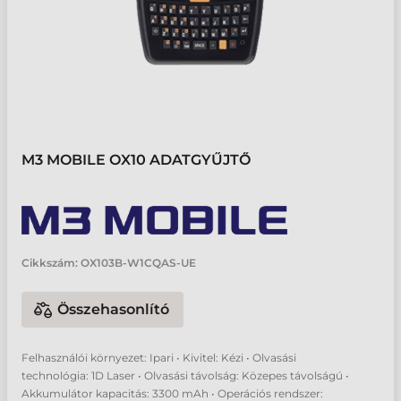
M3 MOBILE OX10 ADATGYŰJTŐ
Cikkszám:
OX103B-W1CQAS-UE
Összehasonlító
Felhasználói környezet: Ipari • Kivitel: Kézi • Olvasási
technológia: 1D Laser • Olvasási távolság: Közepes távolságú •
Akkumulátor kapacitás: 3300 mAh • Operációs rendszer: