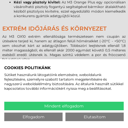
Kézi vagy pisztoly kivitel:
Az M3 Orange Plus egy opcionálisan
vásárolható pisztoly fogantyú segítségével bármikor átalakítható
kéziből pisztolyos kivitelre, ezzel egyedülálló módon kiemelkedik
a konkurens gyártók adatgyűjtői közül.
EXTRÉM IDŐJÁRÁS ÉS KÖRNYEZET
Az M3
OX10
extrém ellenállósága természetesen nem csupán az
ütésekre terjed ki, hanem az átlagon felüli hőmérséklet (-20°C - +50°C)
sem okozhat kárt az adatgyűjtőben. Többszöri leejtésnek ellenáll 1,8
méter magasságból, és ellenáll akár 2000 egymást követő 0,5 méteres
esésből eredő ütésnek is. Magas szintű védelem a por és fröccsenő
folyadékok ellen.
COOKIES POLITIKÁNK
Sütiket használunk látogatóink elemzésére, weboldalunk
MEGBÍZHAT BENNÜNK! ISMERJE MEG
fejlesztésére, személyre szabott tartalom megjelenítésére és
VÁSÁRLÓINK VÉLEMÉNYÉT
nagyszerű weboldalélmény biztosítására. Az általunk használt sütikkel
kapcsolatos további információkért nyissa meg a beállításokat.
KÖVESSE BE YOUTUBE CSATORNÁNKAT!
Mindent elfogadom
LEGUTÓBB MEGTEKINTETT TERMÉKEK
Elfogadom
Elutasítom