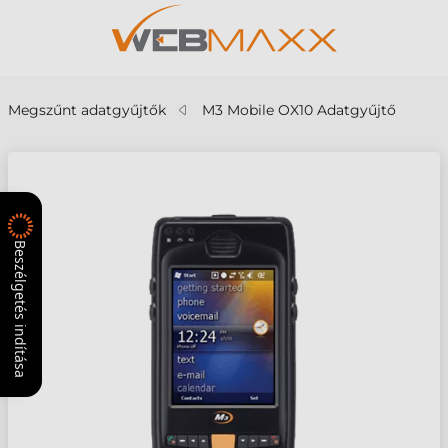
Megszűnt adatgyűjtők
M3 Mobile OX10 Adatgyűjtő
Beszélgetés indítása