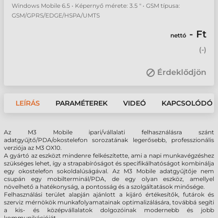
Windows Mobile 6.5 • Képernyő mérete: 3.5 " • GSM típusa:
GSM/GPRS/EDGE/HSPA/UMTS
- Ft
nettó
(
-
)
Érdeklődjön
LEÍRÁS
PARAMÉTEREK
VIDEÓ
KAPCSOLÓDÓ 
Az M3 Mobile ipari/vállalati felhasználásra szánt
adatgyűjtő/PDA/okostelefon sorozatának legerősebb, professzionális
verziója az M3 OX10.
A gyártó az eszközt mindenre felkészítette, ami a napi munkavégzéshez
szükséges lehet, így a strapabíróságot és specifikálhatóságot kombinálja
egy okostelefon sokoldalúságával. Az M3 Mobile adatgyűjtője nem
csupán egy mobilterminál/PDA, de egy olyan eszköz, amellyel
növelhető a hatékonyság, a pontosság és a szolgáltatások minősége.
Felhasználási terület alapján ajánlott a kijáró értékesítők, futárok és
szerviz mérnökök munkafolyamatainak optimalizálására, továbbá segíti
a kis- és középvállalatok dolgozóinak modernebb és jobb
kommunikációját.