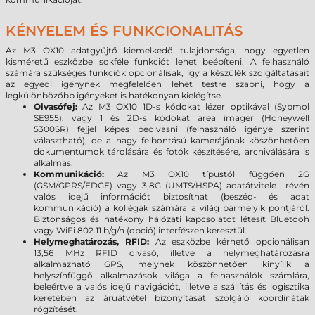
KÉNYELEM ÉS FUNKCIONALITÁS
Az M3
OX10
adatgyűjtő kiemelkedő tulajdonsága, hogy egyetlen
kisméretű eszközbe sokféle funkciót lehet beépíteni. A felhasználó
számára szükséges funkciók opcionálisak, így a készülék szolgáltatásait
az egyedi igénynek megfelelően lehet testre szabni, hogy a
legkülönbözőbb igényeket is hatékonyan kielégítse.
Olvasófej:
Az M3
OX10
1D-s kódokat lézer optikával (Sybmol
SE955), vagy 1 és 2D-s kódokat area imager (Honeywell
5300SR) fejjel képes beolvasni (felhasználó igénye szerint
választható), de a nagy felbontású kamerájának köszönhetően
dokumentumok tárolására és fotók készítésére, archiválására is
alkalmas.
Kommunikáció:
Az M3
OX10
típustól függően 2G
(GSM/GPRS/EDGE) vagy 3,8G (UMTS/HSPA) adatátvitele révén
valós idejű információt biztosíthat (beszéd- és adat
kommunikáció) a kollégák számára a világ bármelyik pontjáról.
Biztonságos és hatékony hálózati kapcsolatot létesít Bluetooh
vagy WiFi 802.11 b/g/n (opció) interfészen keresztül.
Helymeghatározás, RFID:
Az eszközbe kérhető opcionálisan
13,56 MHz RFID olvasó, illetve a helymeghatározásra
alkalmazható GPS, melynek köszönhetően kinyílik a
helyszínfüggő alkalmazások világa a felhasználók számlára,
beleértve a valós idejű navigációt, illetve a szállítás és logisztika
keretében az áruátvétel bizonyítását szolgáló koordináták
rögzítését.