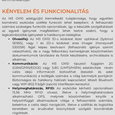
KÉNYELEM ÉS FUNKCIONALITÁS
Az M3
OX10
adatgyűjtő kiemelkedő tulajdonsága, hogy egyetlen
kisméretű eszközbe sokféle funkciót lehet beépíteni. A felhasználó
számára szükséges funkciók opcionálisak, így a készülék szolgáltatásait
az egyedi igénynek megfelelően lehet testre szabni, hogy a
legkülönbözőbb igényeket is hatékonyan kielégítse.
Olvasófej:
Az M3
OX10
1D-s kódokat lézer optikával (Sybmol
SE955), vagy 1 és 2D-s kódokat area imager (Honeywell
5300SR) fejjel képes beolvasni (felhasználó igénye szerint
választható), de a nagy felbontású kamerájának köszönhetően
dokumentumok tárolására és fotók készítésére, archiválására is
alkalmas.
Kommunikáció:
Az M3
OX10
típustól függően 2G
(GSM/GPRS/EDGE) vagy 3,8G (UMTS/HSPA) adatátvitele révén
valós idejű információt biztosíthat (beszéd- és adat
kommunikáció) a kollégák számára a világ bármelyik pontjáról.
Biztonságos és hatékony hálózati kapcsolatot létesít Bluetooh
vagy WiFi 802.11 b/g/n (opció) interfészen keresztül.
Helymeghatározás, RFID:
Az eszközbe kérhető opcionálisan
13,56 MHz RFID olvasó, illetve a helymeghatározásra
alkalmazható GPS, melynek köszönhetően kinyílik a
helyszínfüggő alkalmazások világa a felhasználók számlára,
beleértve a valós idejű navigációt, illetve a szállítás és logisztika
keretében az áruátvétel bizonyítását szolgáló koordináták
rögzítését.