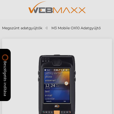
Megszűnt adatgyűjtők
M3 Mobile OX10 Adatgyűjtő
Beszélgetés indítása