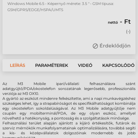
Windows Mobile 6.5 • Képernyő mérete: 3.5 " • GSM típusa:
GSM/GPRS/EDGE/HSPA/UMTS
- Ft
nettó
(
-
)
Érdeklődjön
LEÍRÁS
PARAMÉTEREK
VIDEÓ
KAPCSOLÓDÓ 
Az M3 Mobile ipari/vállalati felhasználásra szánt
adatgyűjtő/PDA/okostelefon sorozatának legerősebb, professzionális
verziója az M3 OX10.
A gyártó az eszközt mindenre felkészítette, ami a napi munkavégzéshez
szükséges lehet, így a strapabíróságot és specifikálhatóságot kombinálja
egy okostelefon sokoldalúságával. Az M3 Mobile adatgyűjtője nem
csupán egy mobilterminál/PDA, de egy olyan eszköz, amellyel
növelhető a hatékonyság, a pontosság és a szolgáltatások minősége.
Felhasználási terület alapján ajánlott a kijáró értékesítők, futárok és
szerviz mérnökök munkafolyamatainak optimalizálására, továbbá segíti
a kis- és középvállalatok dolgozóinak modernebb és jobb
kommunikációját.