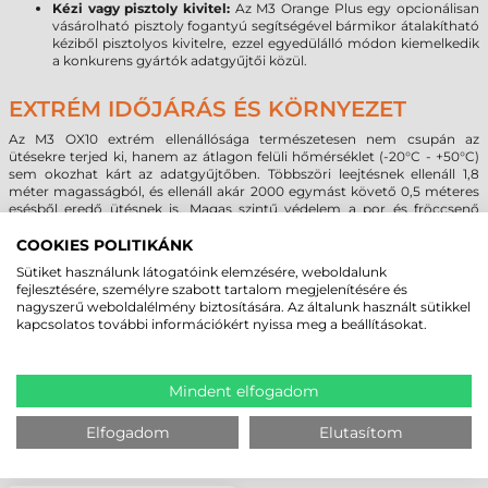
Kézi vagy pisztoly kivitel:
Az M3 Orange Plus egy opcionálisan
vásárolható pisztoly fogantyú segítségével bármikor átalakítható
kéziből pisztolyos kivitelre, ezzel egyedülálló módon kiemelkedik
a konkurens gyártók adatgyűjtői közül.
EXTRÉM IDŐJÁRÁS ÉS KÖRNYEZET
Az M3
OX10
extrém ellenállósága természetesen nem csupán az
ütésekre terjed ki, hanem az átlagon felüli hőmérséklet (-20°C - +50°C)
sem okozhat kárt az adatgyűjtőben. Többszöri leejtésnek ellenáll 1,8
méter magasságból, és ellenáll akár 2000 egymást követő 0,5 méteres
esésből eredő ütésnek is. Magas szintű védelem a por és fröccsenő
folyadékok ellen.
COOKIES POLITIKÁNK
Sütiket használunk látogatóink elemzésére, weboldalunk
MEGBÍZHAT BENNÜNK! ISMERJE MEG
fejlesztésére, személyre szabott tartalom megjelenítésére és
nagyszerű weboldalélmény biztosítására. Az általunk használt sütikkel
VÁSÁRLÓINK VÉLEMÉNYÉT
kapcsolatos további információkért nyissa meg a beállításokat.
KÖVESSE BE YOUTUBE CSATORNÁNKAT!
Mindent elfogadom
Elfogadom
Elutasítom
LEGUTÓBB MEGTEKINTETT TERMÉKEK