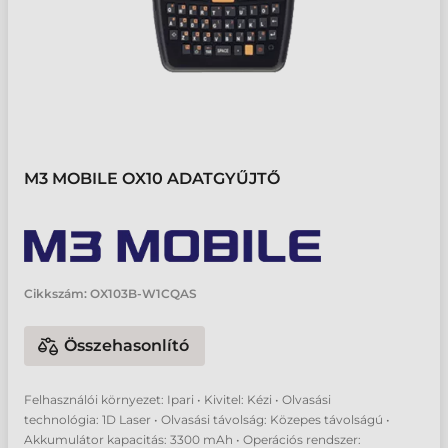
M3 MOBILE OX10 ADATGYŰJTŐ
Cikkszám:
OX103B-W1CQAS
Összehasonlító
Felhasználói környezet: Ipari • Kivitel: Kézi • Olvasási
technológia: 1D Laser • Olvasási távolság: Közepes távolságú •
Akkumulátor kapacitás: 3300 mAh • Operációs rendszer: