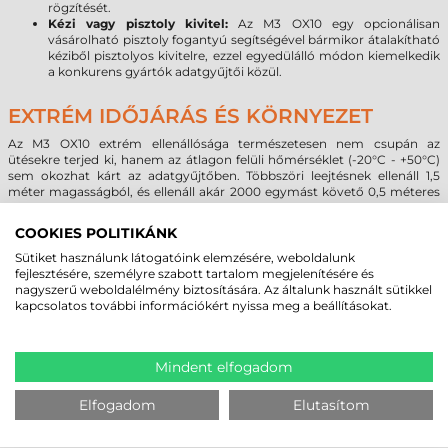
rögzítését.
Kézi vagy pisztoly kivitel:
Az M3 OX10 egy opcionálisan
vásárolható pisztoly fogantyú segítségével bármikor átalakítható
kéziből pisztolyos kivitelre, ezzel egyedülálló módon kiemelkedik
a konkurens gyártók adatgyűjtői közül.
EXTRÉM IDŐJÁRÁS ÉS KÖRNYEZET
Az M3 OX10 extrém ellenállósága természetesen nem csupán az
ütésekre terjed ki, hanem az átlagon felüli hőmérséklet (-20°C - +50°C)
sem okozhat kárt az adatgyűjtőben. Többszöri leejtésnek ellenáll 1,5
méter magasságból, és ellenáll akár 2000 egymást követő 0,5 méteres
esésből eredő ütésnek is. Magas szintű védelem a por és fröccsenő
folyadékok ellen.
COOKIES POLITIKÁNK
Sütiket használunk látogatóink elemzésére, weboldalunk
fejlesztésére, személyre szabott tartalom megjelenítésére és
MEGBÍZHAT BENNÜNK! ISMERJE MEG
nagyszerű weboldalélmény biztosítására. Az általunk használt sütikkel
VÁSÁRLÓINK VÉLEMÉNYÉT
kapcsolatos további információkért nyissa meg a beállításokat.
KÖVESSE BE YOUTUBE CSATORNÁNKAT!
Mindent elfogadom
Elfogadom
Elutasítom
LEGUTÓBB MEGTEKINTETT TERMÉKEK