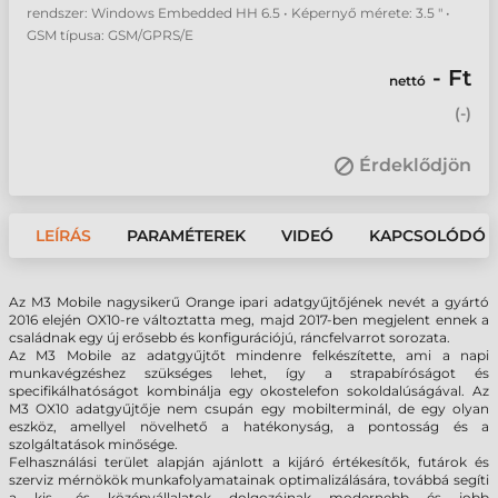
rendszer: Windows Embedded HH 6.5 • Képernyő mérete: 3.5 " •
GSM típusa: GSM/GPRS/E
- Ft
nettó
(
-
)
Érdeklődjön
LEÍRÁS
PARAMÉTEREK
VIDEÓ
KAPCSOLÓDÓ 
Az M3 Mobile nagysikerű Orange ipari adatgyűjtőjének nevét a gyártó
2016 elején OX10-re változtatta meg, majd 2017-ben megjelent ennek a
családnak egy új erősebb és konfigurációjú, ráncfelvarrot sorozata.
Az M3 Mobile az adatgyűjtőt mindenre felkészítette, ami a napi
munkavégzéshez szükséges lehet, így a strapabíróságot és
specifikálhatóságot kombinálja egy okostelefon sokoldalúságával. Az
M3 OX10 adatgyűjtője nem csupán egy mobilterminál, de egy olyan
eszköz, amellyel növelhető a hatékonyság, a pontosság és a
szolgáltatások minősége.
Felhasználási terület alapján ajánlott a kijáró értékesítők, futárok és
szerviz mérnökök munkafolyamatainak optimalizálására, továbbá segíti
a kis- és középvállalatok dolgozóinak modernebb és jobb