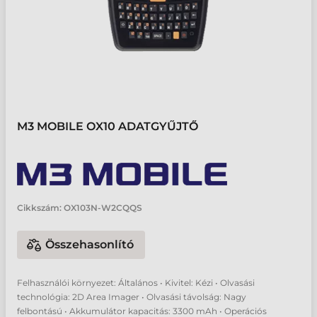
M3 MOBILE OX10 ADATGYŰJTŐ
Cikkszám:
OX103N-W2CQQS
Összehasonlító
Felhasználói környezet: Általános • Kivitel: Kézi • Olvasási
technológia: 2D Area Imager • Olvasási távolság: Nagy
felbontású • Akkumulátor kapacitás: 3300 mAh • Operációs