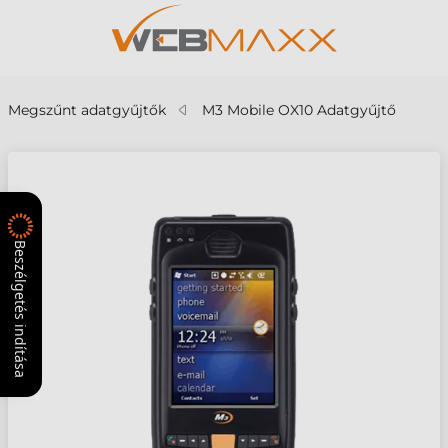
Megszűnt adatgyűjtők
M3 Mobile OX10 Adatgyűjtő
Beszélgetés indítása