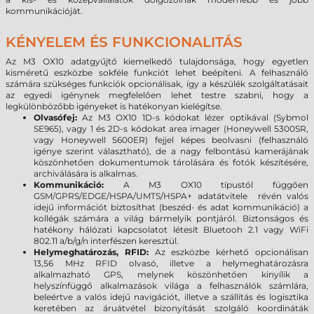
kommunikációját.
KÉNYELEM ÉS FUNKCIONALITÁS
Az M3 OX10 adatgyűjtő kiemelkedő tulajdonsága, hogy egyetlen
kisméretű eszközbe sokféle funkciót lehet beépíteni. A felhasználó
számára szükséges funkciók opcionálisak, így a készülék szolgáltatásait
az egyedi igénynek megfelelően lehet testre szabni, hogy a
legkülönbözőbb igényeket is hatékonyan kielégítse.
Olvasófej:
Az M3 OX10 1D-s kódokat lézer optikával (Sybmol
SE965), vagy 1 és 2D-s kódokat area imager (Honeywell 5300SR,
vagy Honeywell 5600ER) fejjel képes beolvasni (felhasználó
igénye szerint választható), de a nagy felbontású kamerájának
köszönhetően dokumentumok tárolására és fotók készítésére,
archiválására is alkalmas.
Kommunikáció:
A M3 OX10 típustól függően
GSM/GPRS/EDGE/HSPA/UMTS/HSPA+ adatátvitele révén valós
idejű információt biztosíthat (beszéd- és adat kommunikáció) a
kollégák számára a világ bármelyik pontjáról. Biztonságos és
hatékony hálózati kapcsolatot létesít Bluetooh 2.1 vagy WiFi
802.11 a/b/g/n interfészen keresztül.
Helymeghatározás, RFID:
Az eszközbe kérhető opcionálisan
13,56 MHz RFID olvasó, illetve a helymeghatározásra
alkalmazható GPS, melynek köszönhetően kinyílik a
helyszínfüggő alkalmazások világa a felhasználók számlára,
beleértve a valós idejű navigációt, illetve a szállítás és logisztika
keretében az áruátvétel bizonyítását szolgáló koordináták