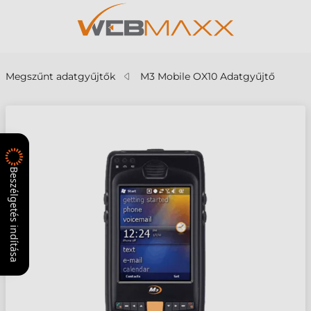
Megszűnt adatgyűjtők
M3 Mobile OX10 Adatgyűjtő
Beszélgetés indítása