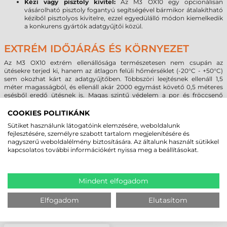
Kézi vagy pisztoly kivitel:
Az M3 OX10 egy opcionálisan
vásárolható pisztoly fogantyú segítségével bármikor átalakítható
kéziből pisztolyos kivitelre, ezzel egyedülálló módon kiemelkedik
a konkurens gyártók adatgyűjtői közül.
EXTRÉM IDŐJÁRÁS ÉS KÖRNYEZET
Az M3 OX10 extrém ellenállósága természetesen nem csupán az
ütésekre terjed ki, hanem az átlagon felüli hőmérséklet (-20°C - +50°C)
sem okozhat kárt az adatgyűjtőben. Többszöri leejtésnek ellenáll 1,5
méter magasságból, és ellenáll akár 2000 egymást követő 0,5 méteres
esésből eredő ütésnek is. Magas szintű védelem a por és fröccsenő
folyadékok ellen.
COOKIES POLITIKÁNK
Sütiket használunk látogatóink elemzésére, weboldalunk
MEGBÍZHAT BENNÜNK! ISMERJE MEG
fejlesztésére, személyre szabott tartalom megjelenítésére és
nagyszerű weboldalélmény biztosítására. Az általunk használt sütikkel
VÁSÁRLÓINK VÉLEMÉNYÉT
kapcsolatos további információkért nyissa meg a beállításokat.
KÖVESSE BE YOUTUBE CSATORNÁNKAT!
Mindent elfogadom
Elfogadom
Elutasítom
LEGUTÓBB MEGTEKINTETT TERMÉKEK