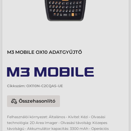
M3 MOBILE OX10 ADATGYŰJTŐ
Cikkszám:
OX110N-C2CQAS-UE
Összehasonlító
Felhasználói környezet: Általános • Kivitel: Kézi • Olvasási
technológia: 2D Area Imager • Olvasási távolság: Közepes
távolságú • Akkumulátor kapacitás: 3300 mAh • Operációs