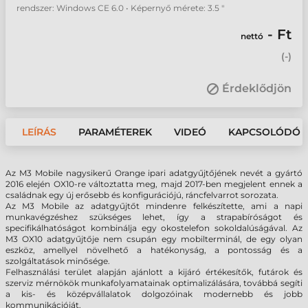
rendszer: Windows CE 6.0 • Képernyő mérete: 3.5 "
- Ft
nettó
(
-
)
Érdeklődjön
LEÍRÁS
PARAMÉTEREK
VIDEÓ
KAPCSOLÓDÓ 
Az M3 Mobile nagysikerű Orange ipari adatgyűjtőjének nevét a gyártó
2016 elején OX10-re változtatta meg, majd 2017-ben megjelent ennek a
családnak egy új erősebb és konfigurációjú, ráncfelvarrot sorozata.
Az M3 Mobile az adatgyűjtőt mindenre felkészítette, ami a napi
munkavégzéshez szükséges lehet, így a strapabíróságot és
specifikálhatóságot kombinálja egy okostelefon sokoldalúságával. Az
M3 OX10 adatgyűjtője nem csupán egy mobilterminál, de egy olyan
eszköz, amellyel növelhető a hatékonyság, a pontosság és a
szolgáltatások minősége.
Felhasználási terület alapján ajánlott a kijáró értékesítők, futárok és
szerviz mérnökök munkafolyamatainak optimalizálására, továbbá segíti
a kis- és középvállalatok dolgozóinak modernebb és jobb
kommunikációját.