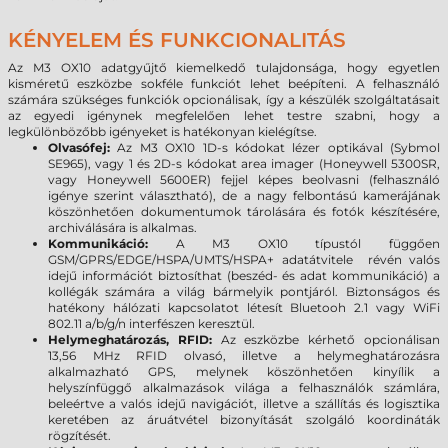
KÉNYELEM ÉS FUNKCIONALITÁS
Az M3 OX10 adatgyűjtő kiemelkedő tulajdonsága, hogy egyetlen
kisméretű eszközbe sokféle funkciót lehet beépíteni. A felhasználó
számára szükséges funkciók opcionálisak, így a készülék szolgáltatásait
az egyedi igénynek megfelelően lehet testre szabni, hogy a
legkülönbözőbb igényeket is hatékonyan kielégítse.
Olvasófej:
Az M3 OX10 1D-s kódokat lézer optikával (Sybmol
SE965), vagy 1 és 2D-s kódokat area imager (Honeywell 5300SR,
vagy Honeywell 5600ER) fejjel képes beolvasni (felhasználó
igénye szerint választható), de a nagy felbontású kamerájának
köszönhetően dokumentumok tárolására és fotók készítésére,
archiválására is alkalmas.
Kommunikáció:
A M3 OX10 típustól függően
GSM/GPRS/EDGE/HSPA/UMTS/HSPA+ adatátvitele révén valós
idejű információt biztosíthat (beszéd- és adat kommunikáció) a
kollégák számára a világ bármelyik pontjáról. Biztonságos és
hatékony hálózati kapcsolatot létesít Bluetooh 2.1 vagy WiFi
802.11 a/b/g/n interfészen keresztül.
Helymeghatározás, RFID:
Az eszközbe kérhető opcionálisan
13,56 MHz RFID olvasó, illetve a helymeghatározásra
alkalmazható GPS, melynek köszönhetően kinyílik a
helyszínfüggő alkalmazások világa a felhasználók számlára,
beleértve a valós idejű navigációt, illetve a szállítás és logisztika
keretében az áruátvétel bizonyítását szolgáló koordináták
rögzítését.