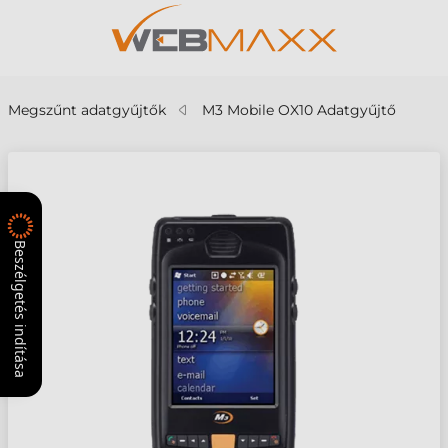
Megszűnt adatgyűjtők
M3 Mobile OX10 Adatgyűjtő
Beszélgetés indítása