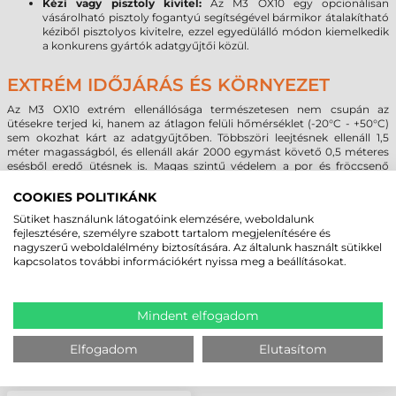
Kézi vagy pisztoly kivitel:
Az M3 OX10 egy opcionálisan
vásárolható pisztoly fogantyú segítségével bármikor átalakítható
kéziből pisztolyos kivitelre, ezzel egyedülálló módon kiemelkedik
a konkurens gyártók adatgyűjtői közül.
EXTRÉM IDŐJÁRÁS ÉS KÖRNYEZET
Az M3 OX10 extrém ellenállósága természetesen nem csupán az
ütésekre terjed ki, hanem az átlagon felüli hőmérséklet (-20°C - +50°C)
sem okozhat kárt az adatgyűjtőben. Többszöri leejtésnek ellenáll 1,5
méter magasságból, és ellenáll akár 2000 egymást követő 0,5 méteres
esésből eredő ütésnek is. Magas szintű védelem a por és fröccsenő
folyadékok ellen.
COOKIES POLITIKÁNK
Sütiket használunk látogatóink elemzésére, weboldalunk
MEGBÍZHAT BENNÜNK! ISMERJE MEG
fejlesztésére, személyre szabott tartalom megjelenítésére és
nagyszerű weboldalélmény biztosítására. Az általunk használt sütikkel
VÁSÁRLÓINK VÉLEMÉNYÉT
kapcsolatos további információkért nyissa meg a beállításokat.
KÖVESSE BE YOUTUBE CSATORNÁNKAT!
Mindent elfogadom
Elfogadom
Elutasítom
LEGUTÓBB MEGTEKINTETT TERMÉKEK