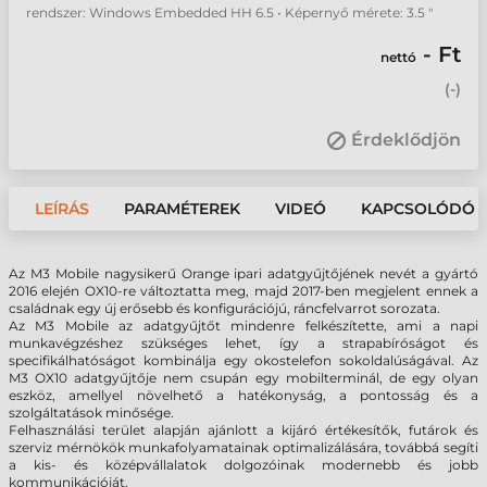
rendszer: Windows Embedded HH 6.5 • Képernyő mérete: 3.5 "
- Ft
nettó
(
-
)
Érdeklődjön
LEÍRÁS
PARAMÉTEREK
VIDEÓ
KAPCSOLÓDÓ 
Az M3 Mobile nagysikerű Orange ipari adatgyűjtőjének nevét a gyártó
2016 elején OX10-re változtatta meg, majd 2017-ben megjelent ennek a
családnak egy új erősebb és konfigurációjú, ráncfelvarrot sorozata.
Az M3 Mobile az adatgyűjtőt mindenre felkészítette, ami a napi
munkavégzéshez szükséges lehet, így a strapabíróságot és
specifikálhatóságot kombinálja egy okostelefon sokoldalúságával. Az
M3 OX10 adatgyűjtője nem csupán egy mobilterminál, de egy olyan
eszköz, amellyel növelhető a hatékonyság, a pontosság és a
szolgáltatások minősége.
Felhasználási terület alapján ajánlott a kijáró értékesítők, futárok és
szerviz mérnökök munkafolyamatainak optimalizálására, továbbá segíti
a kis- és középvállalatok dolgozóinak modernebb és jobb
kommunikációját.