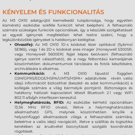
KÉNYELEM ÉS FUNKCIONALITÁS
Az M3 OX10 adatgyűjtő kiemelkedő tulajdonsága, hogy egyetlen
kisméretű eszközbe sokféle funkciót lehet beépíteni. A felhasználó
számára szükséges funkciók opcionálisak, így a készülék szolgáltatásait
az egyedi igénynek megfelelően lehet testre szabni, hogy a
legkülönbözőbb igényeket is hatékonyan kielégítse.
Olvasófej:
Az M3 OX10 1D-s kódokat lézer optikával (Sybmol
SE965), vagy 1 és 2D-s kódokat area imager (Honeywell 5300SR,
vagy Honeywell 5600ER) fejjel képes beolvasni (felhasználó
igénye szerint választható), de a nagy felbontású kamerájának
köszönhetően dokumentumok tárolására és fotók készítésére,
archiválására is alkalmas.
Kommunikáció:
A M3 OX10 típustól függően
GSM/GPRS/EDGE/HSPA/UMTS/HSPA+ adatátvitele révén valós
idejű információt biztosíthat (beszéd- és adat kommunikáció) a
kollégák számára a világ bármelyik pontjáról. Biztonságos és
hatékony hálózati kapcsolatot létesít Bluetooh 2.1 vagy WiFi
802.11 a/b/g/n interfészen keresztül.
Helymeghatározás, RFID:
Az eszközbe kérhető opcionálisan
13,56 MHz RFID olvasó, illetve a helymeghatározásra
alkalmazható GPS, melynek köszönhetően kinyílik a
helyszínfüggő alkalmazások világa a felhasználók számlára,
beleértve a valós idejű navigációt, illetve a szállítás és logisztika
keretében az áruátvétel bizonyítását szolgáló koordináták
rögzítését.