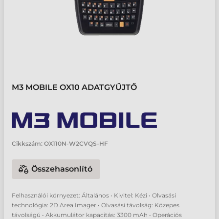
M3 MOBILE OX10 ADATGYŰJTŐ
Cikkszám:
OX110N-W2CVQS-HF
Összehasonlító
Felhasználói környezet: Általános • Kivitel: Kézi • Olvasási
technológia: 2D Area Imager • Olvasási távolság: Közepes
távolságú • Akkumulátor kapacitás: 3300 mAh • Operációs