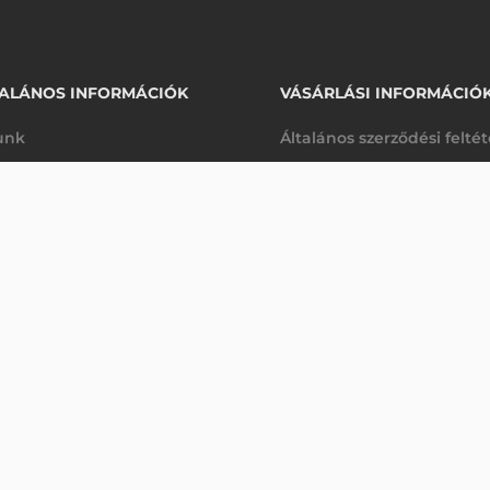
ALÁNOS INFORMÁCIÓK
VÁSÁRLÁSI INFORMÁCIÓ
unk
Általános szerződési felté
rhetőségek
Adatkezelési tájékoztató
arancia
Szállítási és fizetési feltét
Érdeklődjön
K
Jogi nyilatkozat
káink
Elállás a szerződéstől
k végleges törlése
Utalásos fizetési lehetősé
p-Desk
Legyen viszonteladónk