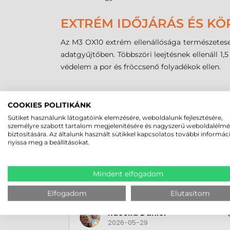
EXTRÉM IDŐJÁRÁS ÉS KÖ
Az M3 OX10 extrém ellenállósága természetese
adatgyűjtőben. Többszöri leejtésnek ellenáll 1
védelem a por és fröccsenő folyadékok ellen.
MEGBÍZHAT B
COOKIES POLITIKÁNK
Sütiket használunk látogatóink elemzésére, weboldalunk fejlesztésére,
személyre szabott tartalom megjelenítésére és nagyszerű weboldalélm
biztosítására. Az általunk használt sütikkel kapcsolatos további informác
nyissa meg a beállításokat.
Mindent elfogadom
Elfogadom
Elutasítom
Rucska Dániel
2026-05-29