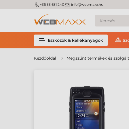
m_phone
m_email
+36 33 631 240
info@webmaxx.hu
Eszközök & kellékanyagok
Sz
Kezdőoldal
Megszűnt termékek és szolgál