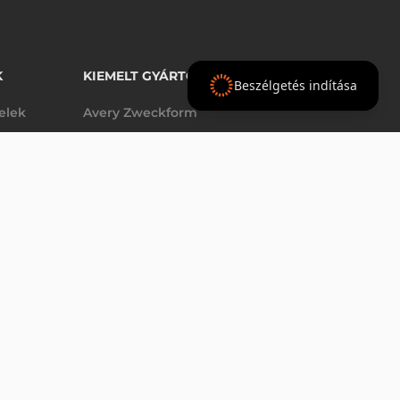
K
KIEMELT GYÁRTÓINK
Beszélgetés indítása
telek
Avery Zweckform
Datalogic
- Ft
nettó
elek
Epson
(
-
)
Godex
Tezeko
g
TSC
Zebra