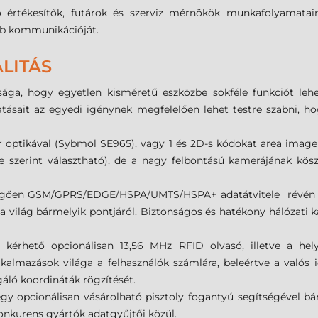
áró értékesítők, futárok és szerviz mérnökök munkafolyamatain
bb kommunikációját.
LITÁS
ga, hogy egyetlen kisméretű eszközbe sokféle funkciót lehe
ltatásait az egyedi igénynek megfelelően lehet testre szabni, 
r optikával (Sybmol SE965), vagy 1 és 2D-s kódokat area imag
énye szerint választható), de a nagy felbontású kamerájának 
ggően GSM/GPRS/EDGE/HSPA/UMTS/HSPA+ adatátvitele révén való
világ bármelyik pontjáról. Biztonságos és hatékony hálózati ka
 kérhető opcionálisan 13,56 MHz RFID olvasó, illetve a he
almazások világa a felhasználók számlára, beleértve a valós idej
gáló koordináták rögzítését.
y opcionálisan vásárolható pisztoly fogantyú segítségével bármi
onkurens gyártók adatgyűjtői közül.