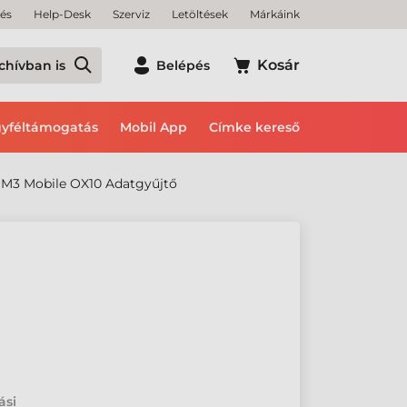
tés
Help-Desk
Szerviz
Letöltések
Márkáink
Kosár
chívban is
Belépés
yféltámogatás
Mobil App
Címke kereső
M3 Mobile OX10 Adatgyűjtő
ási