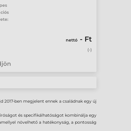
epes
ciós
ete:
- Ft
nettó
(
-
)
djön
jd 2017-ben megjelent ennek a családnak egy új
íróságot és specifikálhatóságot kombinálja egy
amellyel növelhető a hatékonyság, a pontosság