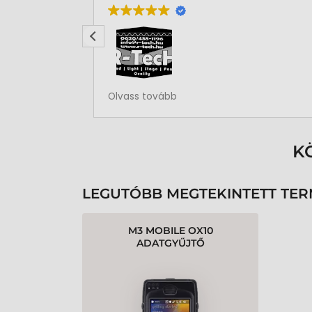
Rendben volt a rendelésem
Olvass tovább
K
LEGUTÓBB MEGTEKINTETT TE
M3 MOBILE OX10
ADATGYŰJTŐ