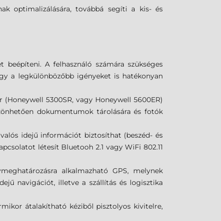
ak optimalizálására, továbbá segíti a kis- és
t beépíteni. A felhasználó számára szükséges
hogy a legkülönbözőbb igényeket is hatékonyan
er (Honeywell 5300SR, vagy Honeywell 5600ER)
köszönhetően dokumentumok tárolására és fotók
s idejű információt biztosíthat (beszéd- és
pcsolatot létesít Bluetooh 2.1 vagy WiFi 802.11
lymeghatározásra alkalmazható GPS, melynek
ű navigációt, illetve a szállítás és logisztika
kor átalakítható kéziből pisztolyos kivitelre,