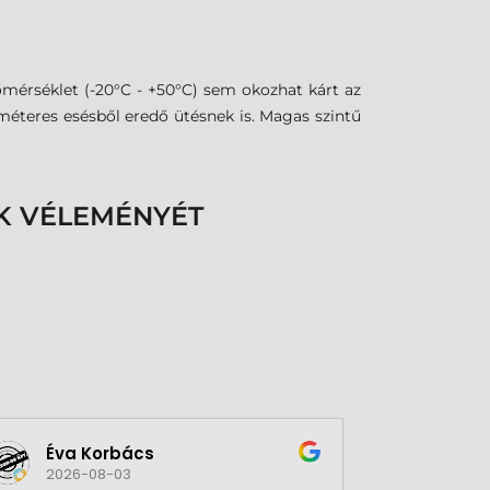
mérséklet (-20°C - +50°C) sem okozhat kárt az
 méteres esésből eredő ütésnek is. Magas szintű
K VÉLEMÉNYÉT
Éva Korbács
A bol
2026-08-03
2026-