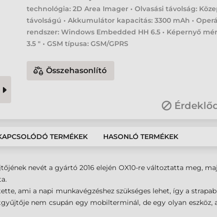
technológia: 2D Area Imager • Olvasási távolság: Köz
távolságú • Akkumulátor kapacitás: 3300 mAh • Operá
rendszer: Windows Embedded HH 6.5 • Képernyő mér
3.5 " • GSM típusa: GSM/GPRS
Összehasonlító
Érdeklő
KAPCSOLÓDÓ TERMÉKEK
HASONLÓ TERMÉKEK
tőjének nevét a gyártó 2016 elején OX10-re változtatta meg, ma
ta.
tette, ami a napi munkavégzéshez szükséges lehet, így a strapab
tgyűjtője nem csupán egy mobilterminál, de egy olyan eszköz, 