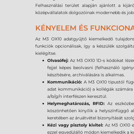
Felhasználási terület alapján ajánlott a kij
középvállalatok dolgozóinak modernebb és jo
KÉNYELEM ÉS FUNKCIONA
Az M3 OX10 adatgyűjtő kiemelkedő tulajdonsá
funkciók opcionálisak, így a készülék szolgá
kielégítse.
Olvasófej:
Az M3 OX10 1D-s kódokat léze
fejjel képes beolvasni (felhasználó ig
készítésére, archiválására is alkalmas.
Kommunikáció:
A M3 OX10 típustól fü
adat kommunikáció) a kollégák számára a 
a/b/g/n interfészen keresztül.
Helymeghatározás, RFID:
Az eszközbe
köszönhetően kinyílik a helyszínfüggő alk
keretében az áruátvétel bizonyítását szol
Kézi vagy pisztoly kivitel:
Az M3 OX10 eg
ezzel egyedülálló módon kiemelkedik a k