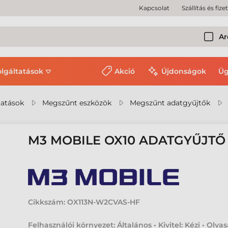
Kapcsolat
Szállítás és fize
Ar
olgáltatások
Akció
Újdonságok
Üg
tatások
Megszűnt eszközök
Megszűnt adatgyűjtők
M3 MOBILE OX10 ADATGYŰJTŐ
Cikkszám:
OX113N-W2CVAS-HF
Felhasználói környezet: Általános • Kivitel: Kézi • Olvas