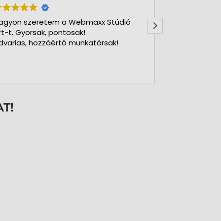
agyon szeretem a Webmaxx Stúdió
Gyors precíz
ft-t. Gyorsak, pontosak!
dvarias, hozzáértő munkatársak!
T!