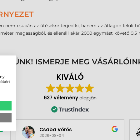
RNYEZET
n nem csupán az ütésekre terjed ki, hanem az átlagon felüli hő
,5 méter magasságból, és ellenáll akár 2000 egymást követő 0,5
ENNÜNK! ISMERJE MEG VÁSÁRLÓIN
KIVÁLÓ
ény
iókért
637 vélemény
alapján
Csaba Vörös
2026-08-04