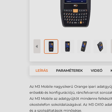
LEÍRÁS
PARAMÉTEREK
VIDEÓ
Az M3 Mobile nagysikerű Orange ipari adatgyűj
erősebb és konfigurációjú, ráncfelvarrot soroza
Az M3 Mobile az adatgyűjtőt mindenre felkészí
okostelefon sokoldalúságával. Az M3 OX10 ada
és a szolgáltatások minősége.