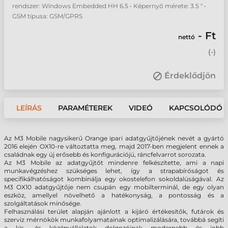
rendszer: Windows Embedded HH 6.5 • Képernyő mérete: 3.5 " •
GSM típusa: GSM/GPRS
- Ft
nettó
(
-
)
Érdeklődjön
LEÍRÁS
PARAMÉTEREK
VIDEÓ
KAPCSOLÓDÓ 
Az M3 Mobile nagysikerű Orange ipari adatgyűjtőjének nevét a gyártó
2016 elején OX10-re változtatta meg, majd 2017-ben megjelent ennek a
családnak egy új erősebb és konfigurációjú, ráncfelvarrot sorozata.
Az M3 Mobile az adatgyűjtőt mindenre felkészítette, ami a napi
munkavégzéshez szükséges lehet, így a strapabíróságot és
specifikálhatóságot kombinálja egy okostelefon sokoldalúságával. Az
M3 OX10 adatgyűjtője nem csupán egy mobilterminál, de egy olyan
eszköz, amellyel növelhető a hatékonyság, a pontosság és a
szolgáltatások minősége.
Felhasználási terület alapján ajánlott a kijáró értékesítők, futárok és
szerviz mérnökök munkafolyamatainak optimalizálására, továbbá segíti
a kis- és középvállalatok dolgozóinak modernebb és jobb