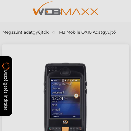
Megszűnt adatgyűjtők
M3 Mobile OX10 Adatgyűjtő
Beszélgetés indítása