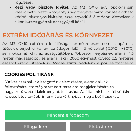
rögzítését.
Kézi vagy pisztoly kivitel:
Az M3 OX10 egy opcionálisan
vásárolható pisztoly fogantyú segítségével bármikor átalakítható
kéziből pisztolyos kivitelre, ezzel egyedülálló módon kiemelkedik
a konkurens gyártók adatgyűjtői közül.
EXTRÉM IDŐJÁRÁS ÉS KÖRNYEZET
Az M3 OX10 extrém ellenállósága természetesen nem csupán az
ütésekre terjed ki, hanem az átlagon felüli hőmérséklet (-20°C - +50°C)
sem okozhat kárt az adatgyűjtőben. Többszöri leejtésnek ellenáll 1,5
méter magasságból, és ellenáll akár 2000 egymást követő 0,5 méteres
esésből eredő ütésnek is. Magas szintű védelem a por és fröccsenő
folyadékok ellen.
COOKIES POLITIKÁNK
Sütiket használunk látogatóink elemzésére, weboldalunk
MEGBÍZHAT BENNÜNK! ISMERJE MEG
fejlesztésére, személyre szabott tartalom megjelenítésére és
nagyszerű weboldalélmény biztosítására. Az általunk használt sütikkel
VÁSÁRLÓINK VÉLEMÉNYÉT
kapcsolatos további információkért nyissa meg a beállításokat.
KÖVESSE BE YOUTUBE CSATORNÁNKAT!
Mindent elfogadom
Elfogadom
Elutasítom
LEGUTÓBB MEGTEKINTETT TERMÉKEK