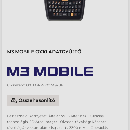
M3 MOBILE OX10 ADATGYŰJTŐ
Cikkszám:
OX113N-W2CVAS-UE
Összehasonlító
Felhasználói környezet: Általános • Kivitel: Kézi • Olvasási
technológia: 2D Area Imager • Olvasási távolság: Közepes
távolságú • Akkumulátor kapacitás: 3300 mAh • Operációs