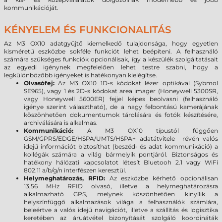
kommunikációját.
KÉNYELEM ÉS FUNKCIONALITÁS
Az M3 OX10 adatgyűjtő kiemelkedő tulajdonsága, hogy egyetlen
kisméretű eszközbe sokféle funkciót lehet beépíteni. A felhasználó
számára szükséges funkciók opcionálisak, így a készülék szolgáltatásait
az egyedi igénynek megfelelően lehet testre szabni, hogy a
legkülönbözőbb igényeket is hatékonyan kielégítse.
Olvasófej:
Az M3 OX10 1D-s kódokat lézer optikával (Sybmol
SE965), vagy 1 és 2D-s kódokat area imager (Honeywell 5300SR,
vagy Honeywell 5600ER) fejjel képes beolvasni (felhasználó
igénye szerint választható), de a nagy felbontású kamerájának
köszönhetően dokumentumok tárolására és fotók készítésére,
archiválására is alkalmas.
Kommunikáció:
A M3 OX10 típustól függően
GSM/GPRS/EDGE/HSPA/UMTS/HSPA+ adatátvitele révén valós
idejű információt biztosíthat (beszéd- és adat kommunikáció) a
kollégák számára a világ bármelyik pontjáról. Biztonságos és
hatékony hálózati kapcsolatot létesít Bluetooh 2.1 vagy WiFi
802.11 a/b/g/n interfészen keresztül.
Helymeghatározás, RFID:
Az eszközbe kérhető opcionálisan
13,56 MHz RFID olvasó, illetve a helymeghatározásra
alkalmazható GPS, melynek köszönhetően kinyílik a
helyszínfüggő alkalmazások világa a felhasználók számlára,
beleértve a valós idejű navigációt, illetve a szállítás és logisztika
keretében az áruátvétel bizonyítását szolgáló koordináták