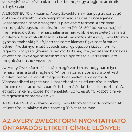
versenyképes ár révén biztos lehet benne, hogy a legjobb ár-érték
arányt kapja.
A L8003REV-10 cikkszámú Avery Zweckform műanyag alapanyagú
öntapadós etikett címke megbízhatóságának és minőségének
köszönhetően több országban is piacvezető termék. A többféle
csomagolási egységnek köszönhetően (10, 25, 50, 100 ív/csomag) kis
mennyiségű otthoni felhasználásra és nagyobb lélegzetvételű vállalati
címkézési feladatok elletására is kiváló választás. Az Avery Zweckform a
gyártási technológiák fejlesztése során kiemelt figyelmet fordít az
otthoni/irodai nyomtatók védelmére, így egészen biztos nem kell
ragasztó kifolyástól/maradványoktól tartania, melyek rátapadhatnak az
etikett címkékek nyomtatása során a nyomtató alkatrészeire, ami
meghibásodáshoz vezethet.
Az Avery Zweckform kínálatában egészen biztos, hogy bármilyen
felhasználásra talál megfelelő A4 formátumó nyomtatható etikett
címkét, melyek a legkülönlegesebb igényeket is kielégítik. A
Visszaszedhető ragasztónak köszönhetően az etikett címke széles
hőmérsékleti tartományban és felhasználási körben alkalmazható. Az
etikett címke működési hőmérséklet: -20 °C és 80 °C között, címke
felragasztási hőmérséklet: 5 °C
A L8003REV-10 cikkszámú Avery Zweckform termék dobozában 40
etikett címke található és a csomag 10 ívet tartalmaz.
AZ AVERY ZWECKFORM NYOMTATHATÓ
ÖNTAPADÓS ETIKETT CÍMKE ELŐNYEI: