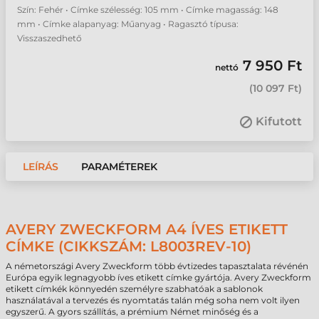
Szín: Fehér • Címke szélesség: 105 mm • Címke magasság: 148
mm • Címke alapanyag: Műanyag • Ragasztó típusa:
Visszaszedhető
7 950 Ft
nettó
(
10 097 Ft
)
Kifutott
LEÍRÁS
PARAMÉTEREK
AVERY ZWECKFORM A4 ÍVES ETIKETT
CÍMKE (CIKKSZÁM: L8003REV-10)
A németországi Avery Zweckform több évtizedes tapasztalata révénén
Európa egyik legnagyobb íves etikett címke gyártója. Avery Zweckform
etikett címkék könnyedén személyre szabhatóak a sablonok
használatával a tervezés és nyomtatás talán még soha nem volt ilyen
egyszerű. A gyors szállítás, a prémium Német minőség és a