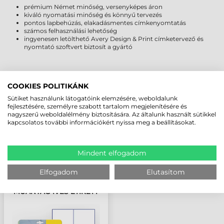
prémium Német minőség, versenyképes áron
kiváló nyomatási minőség és könnyű tervezés
pontos lapbehúzás, elakadásmentes címkenyomtatás
számos felhasználási lehetőség
ingyenesen letölthető Avery Design & Print címketervező és
nyomtató szoftvert biztosít a gyártó
MEGBÍZHAT BENNÜNK! ISMERJE MEG
COOKIES POLITIKÁNK
VÁSÁRLÓINK VÉLEMÉNYÉT
Sütiket használunk látogatóink elemzésére, weboldalunk
fejlesztésére, személyre szabott tartalom megjelenítésére és
nagyszerű weboldalélmény biztosítására. Az általunk használt sütikkel
KÖVESSE BE YOUTUBE CSATORNÁNKAT!
kapcsolatos további információkért nyissa meg a beállításokat.
LEGUTÓBB MEGTEKINTETT TERMÉKEK
Mindent elfogadom
Elfogadom
Elutasítom
105 MM X 148 MM
MŰANYAG ÍVES ETIKETT
CÍMKE AVERY
ZWECKFORM FEHÉR (
10 ÍV/DOBOZ )