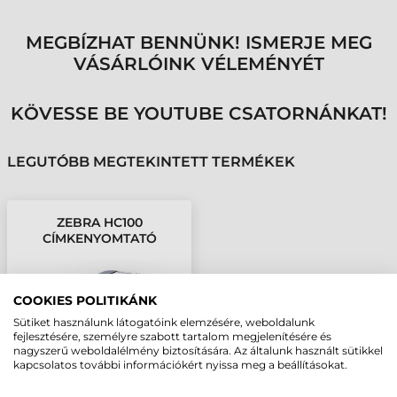
MEGBÍZHAT BENNÜNK! ISMERJE MEG
VÁSÁRLÓINK VÉLEMÉNYÉT
KÖVESSE BE YOUTUBE CSATORNÁNKAT!
LEGUTÓBB MEGTEKINTETT TERMÉKEK
ZEBRA HC100
CÍMKENYOMTATÓ
COOKIES POLITIKÁNK
Sütiket használunk látogatóink elemzésére, weboldalunk
fejlesztésére, személyre szabott tartalom megjelenítésére és
nagyszerű weboldalélmény biztosítására. Az általunk használt sütikkel
kapcsolatos további információkért nyissa meg a beállításokat.