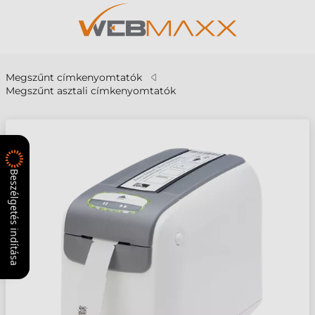
Megszűnt címkenyomtatók
Megszűnt asztali címkenyomtatók
Beszélgetés indítása