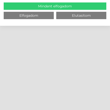
Mindent elfogadom
Elfogadom
Elutasítom