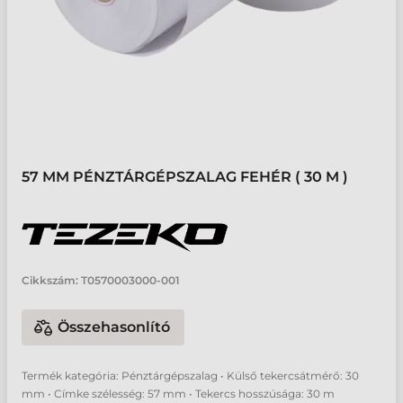
57 MM PÉNZTÁRGÉPSZALAG FEHÉR ( 30 M )
Cikkszám:
T0570003000-001
Összehasonlító
Termék kategória: Pénztárgépszalag • Külső tekercsátmérő: 30
mm • Címke szélesség: 57 mm • Tekercs hosszúsága: 30 m