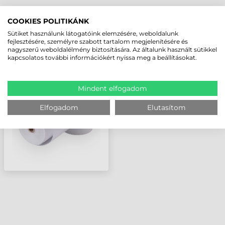
LEGUTÓBB MEGTEKINTETT TERMÉKEK
COOKIES POLITIKÁNK
Sütiket használunk látogatóink elemzésére, weboldalunk
fejlesztésére, személyre szabott tartalom megjelenítésére és
nagyszerű weboldalélmény biztosítására. Az általunk használt sütikkel
57 MM
kapcsolatos további információkért nyissa meg a beállításokat.
PÉNZTÁRGÉPSZALAG
FEHÉR ( 30 M )
Mindent elfogadom
Elfogadom
Elutasítom