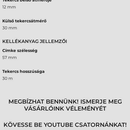
Tekercs belső átmérője
12 mm
Külső tekercsátmérő
30 mm
KELLÉKANYAG JELLEMZŐI
Címke szélesség
57 mm
Tekercs hosszúsága
30 m
MEGBÍZHAT BENNÜNK! ISMERJE MEG
VÁSÁRLÓINK VÉLEMÉNYÉT
KÖVESSE BE YOUTUBE CSATORNÁNKAT!