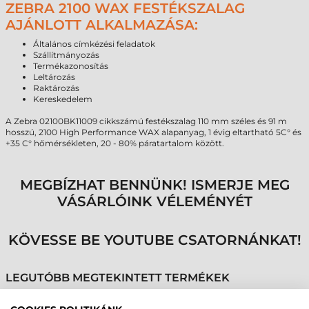
ZEBRA 2100 WAX FESTÉKSZALAG
AJÁNLOTT ALKALMAZÁSA:
Általános címkézési feladatok
Szállítmányozás
Termékazonosítás
Leltározás
Raktározás
Kereskedelem
A Zebra 02100BK11009 cikkszámú festékszalag 110 mm széles és 91 m
hosszú, 2100 High Performance WAX alapanyag, 1 évig eltartható 5C° és
+35 C° hőmérsékleten, 20 - 80% páratartalom között.
MEGBÍZHAT BENNÜNK! ISMERJE MEG
VÁSÁRLÓINK VÉLEMÉNYÉT
KÖVESSE BE YOUTUBE CSATORNÁNKAT!
LEGUTÓBB MEGTEKINTETT TERMÉKEK