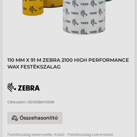
110 MM X 91 M ZEBRA 2100 HIGH PERFORMANCE
WAX FESTÉKSZALAG
Cikkszám:
02100BK11009
Összehasonlító
Festékszalag tekercselés: Külső • Festékszalag cséve belső