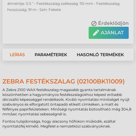
átmérője: 0.5 " • Festékszalag szélesség: 110 mm • Festékszalag
hosszúság: 91 m • Szín: Fekete
Érdeklődjön
AJÁNLAT
LEÍRÁS
PARAMÉTEREK
HASONLÓ TERMÉKEK
ZEBRA FESTÉKSZALAG (02100BK11009)
A Zebra 2100 WAX festékszalag magasabb gyanta tartalmának
köszönhetően a hagyományos festékszalagokhoz képest erősebb
dörzsálló képességgel rendelkezik. Kiváló nyomtatási minőséget nyújt
szabványos és elforgatott öntapadó etikett címkéken, a matt és
félfényes papírfelületeken. Minőségi nyomtatás biztosítható még 304,8
mm/sec nyomtatási sebességnél is.
Fontos tulajdonsága, hogy alacsony hőfokon működik, ezáltal
nyomtatófej kímélő. Megfelel a nemzetközi szabványoknak.