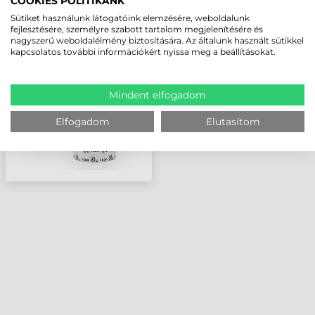
COOKIES POLITIKÁNK
110 MM X 91 M ZEBRA
Sütiket használunk látogatóink elemzésére, weboldalunk
2100 HIGH
fejlesztésére, személyre szabott tartalom megjelenítésére és
nagyszerű weboldalélmény biztosítására. Az általunk használt sütikkel
PERFORMANCE WAX
kapcsolatos további információkért nyissa meg a beállításokat.
FESTÉKSZALAG
Mindent elfogadom
Elfogadom
Elutasítom