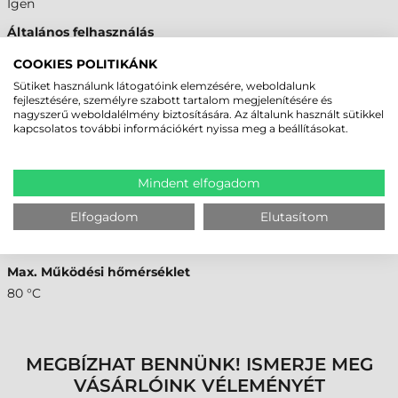
Igen
Általános felhasználás
Igen
COOKIES POLITIKÁNK
Ipari, extrém címke
Sütiket használunk látogatóink elemzésére, weboldalunk
fejlesztésére, személyre szabott tartalom megjelenítésére és
Igen
nagyszerű weboldalélmény biztosítására. Az általunk használt sütikkel
kapcsolatos további információkért nyissa meg a beállításokat.
CÍMKE RAGASZTÓ JELLEMZŐI
Ragasztó típusa
Mindent elfogadom
Normál
Elfogadom
Elutasítom
Min. Működési hőmérséklet
-20 °C
Max. Működési hőmérséklet
80 °C
MEGBÍZHAT BENNÜNK! ISMERJE MEG
VÁSÁRLÓINK VÉLEMÉNYÉT