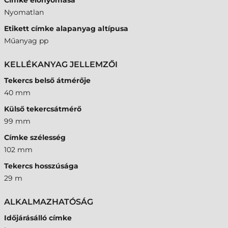
Címke előnyomása
Nyomatlan
Etikett címke alapanyag altípusa
Műanyag pp
KELLÉKANYAG JELLEMZŐI
Tekercs belső átmérője
40 mm
Külső tekercsátmérő
99 mm
Címke szélesség
102 mm
Tekercs hosszúsága
29 m
ALKALMAZHATÓSÁG
Időjárásálló címke