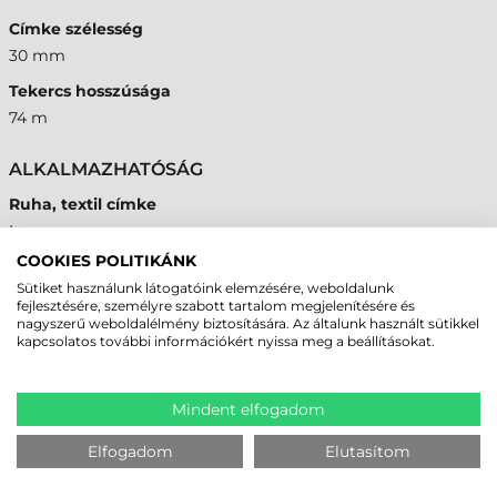
Címke szélesség
30 mm
Tekercs hosszúsága
74 m
ALKALMAZHATÓSÁG
Ruha, textil címke
Igen
COOKIES POLITIKÁNK
Sütiket használunk látogatóink elemzésére, weboldalunk
fejlesztésére, személyre szabott tartalom megjelenítésére és
MEGBÍZHAT BENNÜNK! ISMERJE MEG
nagyszerű weboldalélmény biztosítására. Az általunk használt sütikkel
kapcsolatos további információkért nyissa meg a beállításokat.
VÁSÁRLÓINK VÉLEMÉNYÉT
KÖVESSE BE YOUTUBE CSATORNÁNKAT!
Mindent elfogadom
Elfogadom
Elutasítom
LEGUTÓBB MEGTEKINTETT TERMÉKEK