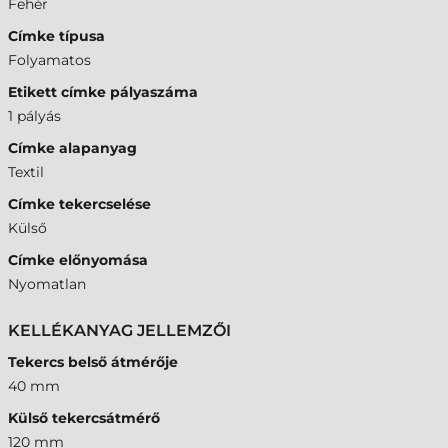
Fehér
Címke típusa
Folyamatos
Etikett címke pályaszáma
1 pályás
Címke alapanyag
Textil
Címke tekercselése
Külső
Címke előnyomása
Nyomatlan
KELLÉKANYAG JELLEMZŐI
Tekercs belső átmérője
40 mm
Külső tekercsátmérő
120 mm