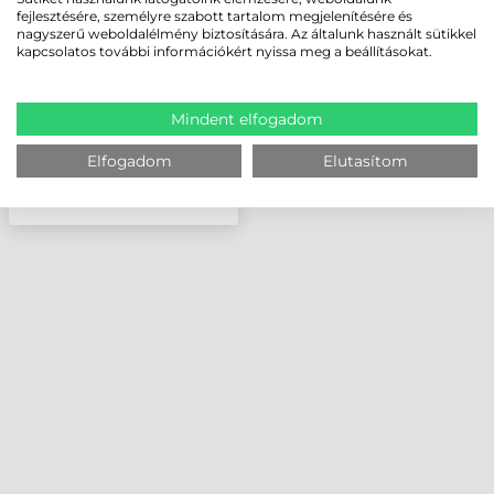
FESTÉKSZALAG
fejlesztésére, személyre szabott tartalom megjelenítésére és
HDP5000 - 500 OLDAL,
nagyszerű weboldalélmény biztosítására. Az általunk használt sütikkel
YMCKK
kapcsolatos további információkért nyissa meg a beállításokat.
Mindent elfogadom
Elfogadom
Elutasítom