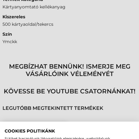
Kártyanyomtató kellékanyag
Kiszereles
500 kártyaoldal/tekercs
Szín
Ymckk
MEGBÍZHAT BENNÜNK! ISMERJE MEG
VÁSÁRLÓINK VÉLEMÉNYÉT
KÖVESSE BE YOUTUBE CSATORNÁNKAT!
LEGUTÓBB MEGTEKINTETT TERMÉKEK
FARGO PLASZTIK
COOKIES POLITIKÁNK
KÁRTYA NYOMTATÓ
Sütiket használunk látogatóink elemzésére, weboldalunk