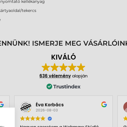
anyomtató kellékanyag
ártyaoldal/tekercs
e
ENNÜNK! ISMERJE MEG VÁSÁRLÓIN
KIVÁLÓ
636 vélemény
alapján
Éva Korbács
2026-08-03
Nagyon szeretem a Webmaxx Stúdió
G
ény