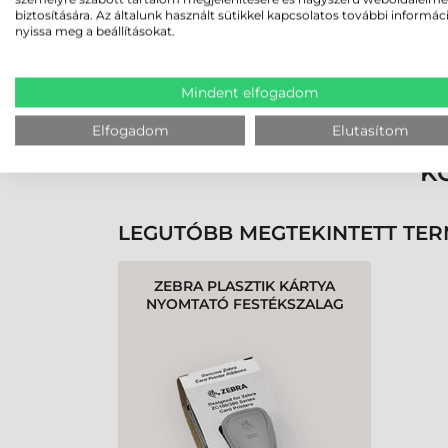
biztosítására. Az általunk használt sütikkel kapcsolatos további informác
nyissa meg a beállításokat.
Rendben volt a rendelésem
Mindent elfogadom
Olvass tovább
Elfogadom
Elutasítom
K
LEGUTÓBB MEGTEKINTETT TE
ZEBRA PLASZTIK KÁRTYA
NYOMTATÓ FESTÉKSZALAG
ZC100, ZC300 - 2000 OLDAL,
FEKETE