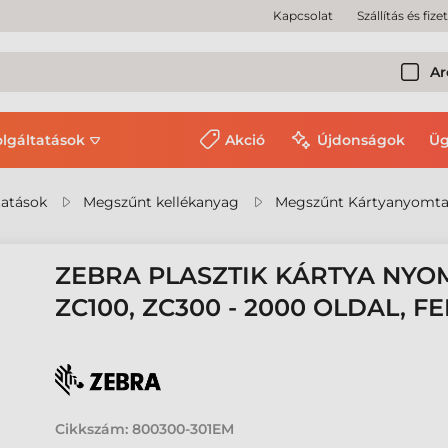
Kapcsolat
Szállítás és fize
Ar
olgáltatások
Akció
Újdonságok
Üg
tatások
Megszűnt kellékanyag
Megszűnt Kártyanyomta
ZEBRA PLASZTIK KÁRTYA NYO
ZC100, ZC300 - 2000 OLDAL, F
Cikkszám:
800300-301EM