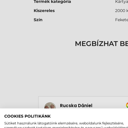
Termék kategória
Kárty
Kiszereles
2000 k
Szín
Feket
MEGBÍZHAT B
Rucska Dániel
2026-05-29
COOKIES POLITIKÁNK
Sütiket használunk látogatóink elemzésére, weboldalunk fejlesztésére,
személyre szabott tartalom megjelenítésére és nagyszerű weboldalélm