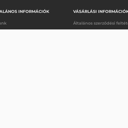
ALÁNOS INFORMÁCIÓK
VÁSÁRLÁSI INFORMÁCIÓ
unk
Általános szerződési felté
rhetőségek
Adatkezelési tájékoztató
ATÓ FESTÉKSZALAG ZC100, ZC300 - 2000 OLDAL, FE
arancia
Szállítási és fizetési feltét
Érdeklődjön
K
Jogi nyilatkozat
káink
Elállás a szerződéstől
k végleges törlése
Utalásos fizetési lehetősé
p-Desk
Legyen viszonteladónk