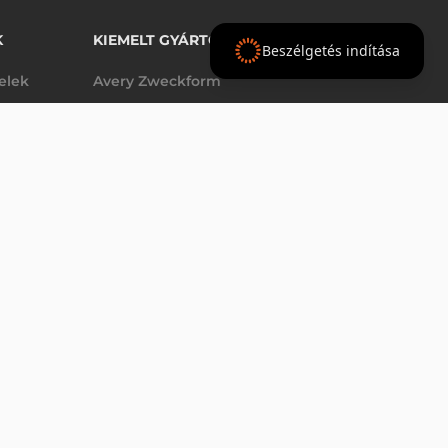
K
KIEMELT GYÁRTÓINK
Beszélgetés indítása
telek
Avery Zweckform
Datalogic
6 840 Ft
KETE
nettó
elek
Epson
(
8 687 Ft
)
Godex
Tezeko
g
TSC
Zebra