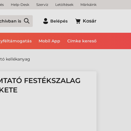
tés
Help-Desk
Szerviz
Letöltések
Márkáink
Kosár
chívban is
Belépés
yféltámogatás
Mobil App
Címke kereső
tó kellékanyag
MTATÓ FESTÉKSZALAG
EKETE