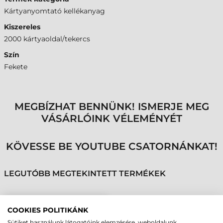
Kártyanyomtató kellékanyag
Kiszereles
2000 kártyaoldal/tekercs
Szín
Fekete
MEGBÍZHAT BENNÜNK! ISMERJE MEG
VÁSÁRLÓINK VÉLEMÉNYÉT
KÖVESSE BE YOUTUBE CSATORNÁNKAT!
LEGUTÓBB MEGTEKINTETT TERMÉKEK
ZEBRA PLASZTIK
COOKIES POLITIKÁNK
KÁRTYA NYOMTATÓ
Sütiket használunk látogatóink elemzésére, weboldalunk