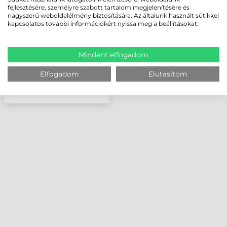
FESTÉKSZALAG ZC350 -
fejlesztésére, személyre szabott tartalom megjelenítésére és
2000 OLDAL, FEKETE
nagyszerű weboldalélmény biztosítására. Az általunk használt sütikkel
kapcsolatos további információkért nyissa meg a beállításokat.
Mindent elfogadom
Elfogadom
Elutasítom