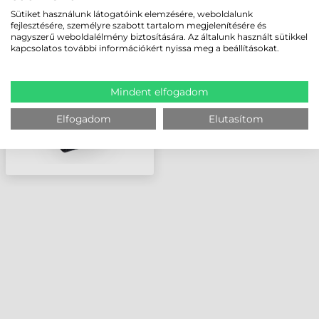
HONEYWELL HORDOZÓ
Sütiket használunk látogatóink elemzésére, weboldalunk
TÁSKA VÁLLPÁNTTAL,
fejlesztésére, személyre szabott tartalom megjelenítésére és
EDA70/71 TABLETHEZ
nagyszerű weboldalélmény biztosítására. Az általunk használt sütikkel
(NORMÁL
kapcsolatos további információkért nyissa meg a beállításokat.
AKKUMULÁTORRAL
FELSZERELT
MODELLEKHE
Mindent elfogadom
Elfogadom
Elutasítom