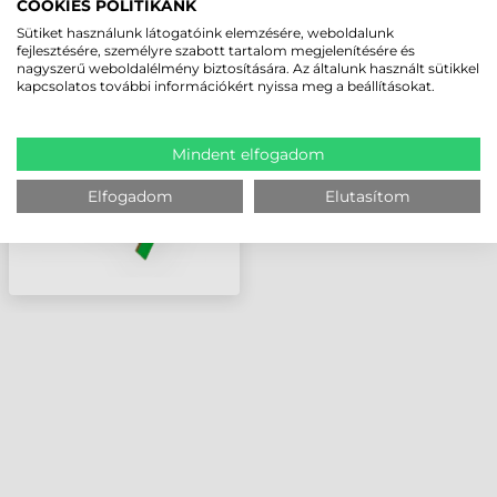
COOKIES POLITIKÁNK
Sütiket használunk látogatóink elemzésére, weboldalunk
HONEYWELL INTEFÉSZ,
fejlesztésére, személyre szabott tartalom megjelenítésére és
WLAN/BT (802.11 B,G,N)
nagyszerű weboldalélmény biztosítására. Az általunk használt sütikkel
MODUL, PC23, PC43
kapcsolatos további információkért nyissa meg a beállításokat.
(FELHASZNÁLÓ ÁLTAL
BEÉPÍTHETŐ)
Mindent elfogadom
Elfogadom
Elutasítom