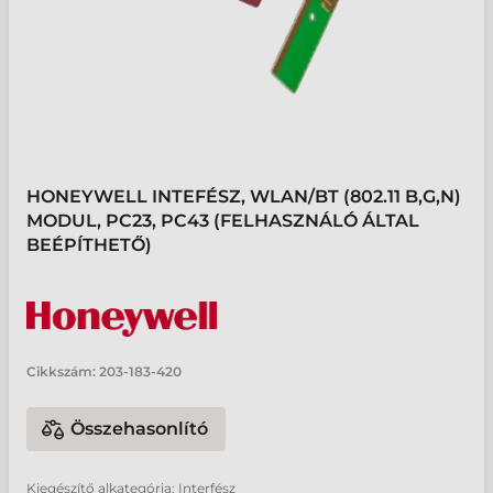
HONEYWELL INTEFÉSZ, WLAN/BT (802.11 B,G,N)
MODUL, PC23, PC43 (FELHASZNÁLÓ ÁLTAL
BEÉPÍTHETŐ)
Cikkszám:
203-183-420
Összehasonlító
Kiegészítő alkategória: Interfész